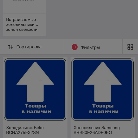
[
широкие
]
[
инверторные
]
[
Bosch
]
Встраиваемые
холодильники с
[
Liebherr
]
зоной свежести
[
Haier
]
[
Maunfeld
]
Сортировка
0
Фильтры
Холодильник Maunfeld
[
Whirlpool
]
MBL177SWGR
Однокамерный,
инверторный, 176.9 см
узнать цену и купить с
доставкой
Холодильник Beko
Холодильник Samsung
BCNA275E32SN
BRB80F26ADF0EO