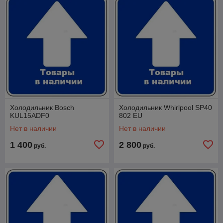
177 см
узнать цену и купить с
доставкой
узнать цену и купить с
доставкой
Холодильник Bosch
Холодильник Whirlpool SP40
KUL15ADF0
802 EU
Нет в наличии
Нет в наличии
Холодильник Liebherr IRe
Холодильник Liebherr ICNSf
4100
5103
1 400
2 800
руб.
руб.
Однокамерный,
Система охлаждения No
автоматическое
Frost, электронное
размораживание, 121.8 см
управление, 177 см
узнать цену и купить с
узнать цену и купить с
доставкой
доставкой