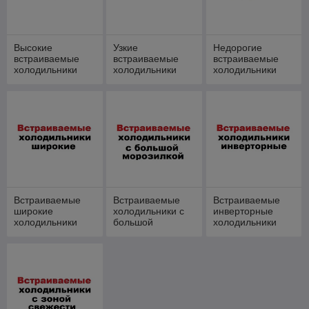
Все встраиваемые с ценами
Высокие
Узкие
Недорогие
встраиваемые
встраиваемые
встраиваемые
холодильники
холодильники
холодильники
Подобрать встраиваемый
холодильник:
[
No Frost
]
[
двухкамерные
]
[
однокамерные
]
[
маленькие
]
[
недорогие
]
Холодильник Electrolux
Встраиваемые
Встраиваемые
Встраиваемые
[
бесшумные
]
E6MNCE19S
широкие
холодильники с
инверторные
[
без морозилки
]
С зоной свежести,
холодильники
большой
холодильники
морозильной
двухконтурное охлаждение
[
с морозилкой
]
камерой
TwinTech, 188.4 см
[
с большой морозилкой
]
у
знать цену и купить с
[
высокие
]
доставкой
[
узкие
]