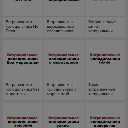
электронное управление,
инверторный, 177 см
178.5 см
узнать цену и купить с
узнать цену и купить с
доставкой
доставкой
Встраиваемые
Встраиваемые
Встраиваемые
холодильники No
двухкамерные
мини
Frost
холодильники
холодильники
Холодильник TECHNO DE2-
Холодильник Whirlpool
Встраиваемые
Встраиваемые
Тихие
34.BI
WHC18 T132
холодильники без
холодильники с
встраиваемые
Электронное управление,
С зоной свежести,
морозилки
морозилкой
холодильники
класс энергопотребления A+,
инверторный, 177 см
178 см
узнать цену и купить с
узнать цену и купить с
доставкой
доставкой