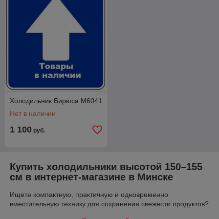
управление, 157 см
управление,154 см
уточнить цену и купить
уточнить цену и купить
Холодильник Бирюса M6041
Холодильник ATLANT ХТ
Холодильник ATLANT
Нет в наличии
1003
ХМ-4609-101
1 100
руб.
объем 295 л, механическое
класс А+, бесшумный 39 дБ,
управление, 150 см
156.8 см
уточнить цену и купить
уточнить цену и купить
Купить холодильники высотой 150–155
см в интернет-магазине в Минске
Все цены на холодильники высотой
Ищете компактную, практичную и одновременно
150-155 см
вместительную технику для сохранения свежести продуктов?
В нашем интернет магазине представлен актуальный каталог