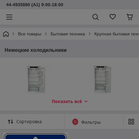
44-4935880 (A1) 9:00-18:00
Все товары
Бытовая техника
Крупная бытовая тех
Немецкие холодильники
Показать всё
Холодильник Liebherr ICSe
Холодильник Liebherr ICNd
Сортировка
0
Фильтры
5103-22 001
5103
двухкамерный, инверторный
система NoFrost,