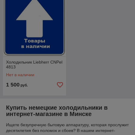
компрессор, 177 см
двухкамерный, 177 см
узнать цену и купить с
узнать цену и купить с
доставкой
доставкой
Холодильник Liebherr CNPel
4813
Нет в наличии
Холодильник Liebherr CBNc
Холодильник Liebherr SRd
5723
5220
1 500
руб.
система NoFrost, зона
Система циркуляции
свежести BioFresh, 201.5 см
PowerCooling, с сенсорным
дисплеем, высота 185.5 см
узнать цену и купить с
Купить немецкие холодильники в
доставкой
узнать цену и купить с
интернет-магазине в Минске
доставкой
Ищете безупречную бытовую аппаратуру, которая прослужит
десятилетия без поломок и сбоев? В нашем интернет-