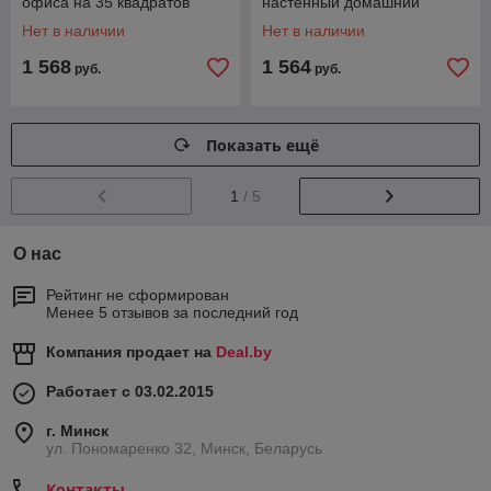
офиса на 35 квадратов
настенный домашний
MIDEA MSFRW-12HRN8-
сплит-система в комнату
Нет в наличии
Нет в наличии
I/MSFR-12HRN8-O
БИРЮСА B-12EPR/B-12EPQ
1 568
1 564
руб.
руб.
Показать ещё
1
/ 5
О нас
Рейтинг не сформирован
Менее 5 отзывов за последний год
Компания продает на
Deal.by
Работает с 03.02.2015
г. Минск
ул. Пономаренко 32, Минск, Беларусь
Контакты