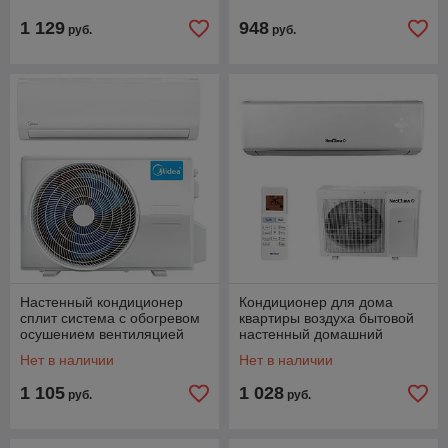
типа
07SAT/RK-07SATE
1 129
948
руб.
руб.
Настенный кондиционер
Кондиционер для дома
сплит система с обогревом
квартиры воздуха бытовой
осушением вентиляцией
настенный домашний
MIDEA MSFRW-07HRN8-
сплит-система в комнату
Нет в наличии
Нет в наличии
I/MSFR-07HRN8-O
NEOCLIMA NS/NU-HAX09R
1 105
1 028
руб.
руб.