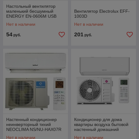
Настольный вентилятор
маленький бесшумный
Вентилятор Electrolux EFF-
ENERGY EN-0606M USB
1003D
черный
Нет в наличии
Нет в наличии
54
201
руб.
руб.
Настенный кондиционер
Кондиционер для дома
неинверторный тихий
квартиры воздуха бытовой
NEOCLIMA NS/NU-HAX07R
настенный домашний
сплит-система настенного
сплит-система DANTEX RK-
Нет в наличии
Нет в наличии