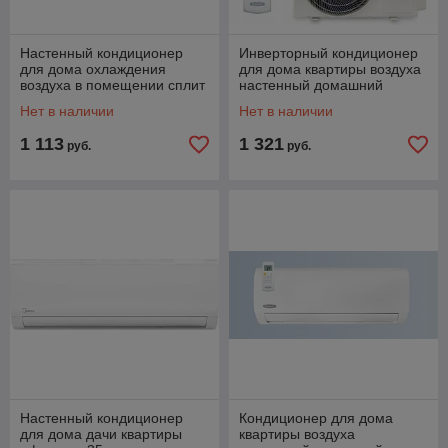
Настенный кондиционер
Инверторный кондиционер
для дома охлаждения
для дома квартиры воздуха
воздуха в помещении сплит
настенный домашний
система в комнату JAX ACE-
сплит-система БИРЮСА B-
Нет в наличии
Нет в наличии
08HE
07EIR/B-07EIQ
1 113
1 321
руб.
руб.
Настенный кондиционер
Кондиционер для дома
для дома дачи квартиры
квартиры воздуха