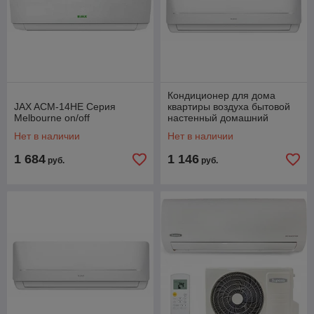
Кондиционер для дома
JAX ACM-14HE Серия
квартиры воздуха бытовой
Melbourne on/off
настенный домашний
сплит-система в комнату
Нет в наличии
Нет в наличии
JAX ACE-10HE
1 684
1 146
руб.
руб.