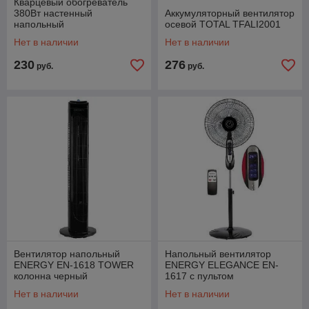
Кварцевый обогреватель
380Вт настенный
Аккумуляторный вентилятор
напольный
осевой TOTAL TFALI2001
энергосберегающий
Нет в наличии
Нет в наличии
экономичный маленький
230
276
руб.
руб.
Вентилятор напольный
Напольный вентилятор
ENERGY EN-1618 TOWER
ENERGY ELEGANCE EN-
колонна черный
1617 с пультом
электрический бытовой
Нет в наличии
Нет в наличии
осевой бесшумный мощный