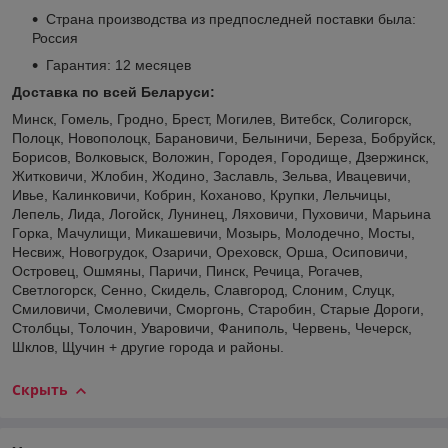
Страна производства из предпоследней поставки была:
Россия
Гарантия: 12 месяцев
Доставка по всей Беларуси:
Минск, Гомель, Гродно, Брест, Могилев, Витебск, Солигорск,
Полоцк, Новополоцк, Барановичи, Белыничи, Береза, Бобруйск,
Борисов, Волковыск, Воложин, Городея, Городище, Дзержинск,
Житковичи, Жлобин, Жодино, Заславль, Зельва, Ивацевичи,
Ивье, Калинковичи, Кобрин, Коханово, Крупки, Лельчицы,
Лепель, Лида, Логойск, Лунинец, Ляховичи, Пуховичи, Марьина
Горка, Мачулищи, Микашевичи, Мозырь, Молодечно, Мосты,
Несвиж, Новогрудок, Озаричи, Ореховск, Орша, Осиповичи,
Островец, Ошмяны, Паричи, Пинск, Речица, Рогачев,
Светлогорск, Сенно, Скидель, Славгород, Слоним, Слуцк,
Смиловичи, Смолевичи, Сморгонь, Старобин, Старые Дороги,
Столбцы, Толочин, Уваровичи, Фаниполь, Червень, Чечерск,
Шклов, Щучин + другие города и районы.
Скрыть