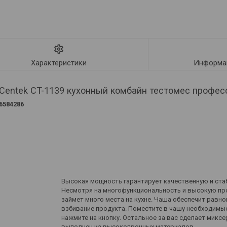
Характеристики
Информац
 Centek CT-1139 кухонный комбайн тестомес профе
6584286
Высокая мощность гарантирует качественную и ста
Несмотря на многофункциональность и высокую пр
займет много места на кухне. Чаша обеспечит рав
взбивание продукта. Поместите в чашу необходимы
нажмите на кнопку. Остальное за вас сделает миксе
выполнен из высокопрочных материалов.