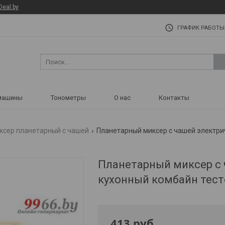
Deal.by
ГРАФИК РАБОТЫ
машины
Тонометры
О нас
Контакты
ксер планетарный с чашей
Планетарный миксер с 
кухонный комбайн тес
413
руб.