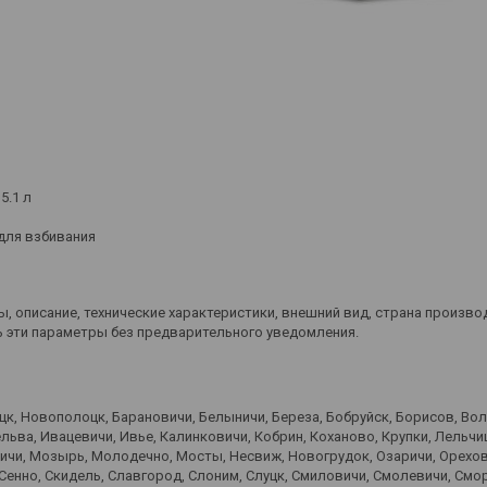
5.1 л
а для взбивания
, описание, технические характеристики, внешний вид, страна произво
 эти параметры без предварительного уведомления.
оцк, Новополоцк, Барановичи, Белыничи, Береза, Бобруйск, Борисов, Во
ьва, Ивацевичи, Ивье, Калинковичи, Кобрин, Коханово, Крупки, Лельчиц
вичи, Мозырь, Молодечно, Мосты, Несвиж, Новогрудок, Озаричи, Орехов
 Сенно, Скидель, Славгород, Слоним, Слуцк, Смиловичи, Смолевичи, Смо