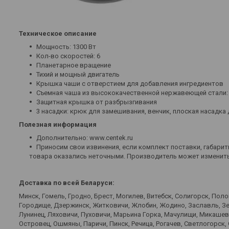
Техническое описание
Мощность: 1300 Вт
Кол-во скоростей: 6
Планетарное вращение
Тихий и мощный двигатель
Крышка чаши с отверстием для добавления ингредиентов
Съемная чаша из высококачественной нержавеющей стали: 
Защитная крышка от разбрызгивания
3 насадки: крюк для замешивания, венчик, плоская насадк
Полезная информация
Дополнительно: www.centek.ru
Приносим свои извинения, если комплект поставки, габариты
товара оказались неточными. Производитель может изменить
Доставка по всей Беларуси:
Минск, Гомель, Гродно, Брест, Могилев, Витебск, Солигорск, Пол
Городище, Дзержинск, Житковичи, Жлобин, Жодино, Заславль, Зел
Лунинец, Ляховичи, Пуховичи, Марьина Горка, Мачулищи, Микаше
Островец, Ошмяны, Паричи, Пинск, Речица, Рогачев, Светлогорск,