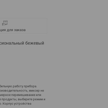
ия для заказа
ссиональный бежевый
бильную работу прибора.
оизводительность, миксер не
номерное перемешивание или
е продукты, выберите режим и
р. Корпус устройства