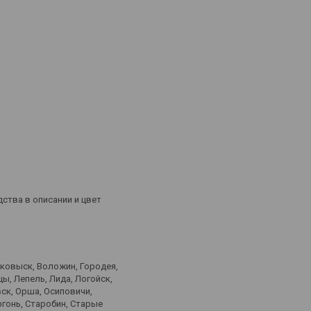
дства в описании и цвет
лковыск, Воложин, Городея,
ы, Лепель, Лида, Логойск,
ск, Орша, Осиповичи,
ргонь, Старобин, Старые