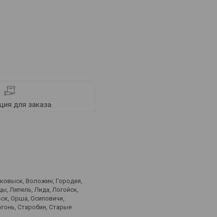
ия для заказа
лковыск, Воложин, Городея,
ы, Лепель, Лида, Логойск,
ск, Орша, Осиповичи,
ргонь, Старобин, Старые