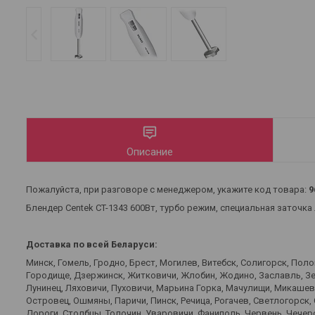
Описание
Пожалуйста, при разговоре с менеджером, укажите код товара:
9
Блендер Centek CT-1343 600Вт, турбо режим, специальная заточка 
Доставка по всей Беларуси:
Минск, Гомель, Гродно, Брест, Могилев, Витебск, Солигорск, Пол
Городище, Дзержинск, Житковичи, Жлобин, Жодино, Заславль, Зел
Лунинец, Ляховичи, Пуховичи, Марьина Горка, Мачулищи, Микаше
Островец, Ошмяны, Паричи, Пинск, Речица, Рогачев, Светлогорск,
Дороги, Столбцы, Толочин, Уваровичи, Фаниполь, Червень, Чечерс