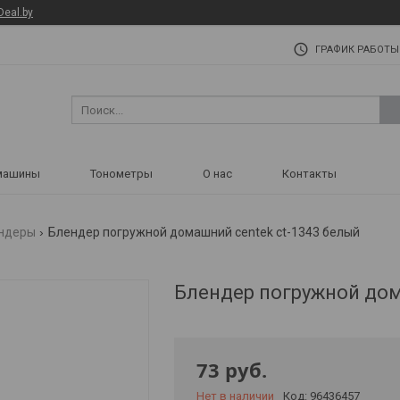
Deal.by
ГРАФИК РАБОТЫ
машины
Тонометры
О нас
Контакты
ндеры
Блендер погружной домашний centek ct-1343 белый
Блендер погружной до
73
руб.
Нет в наличии
Код:
96436457