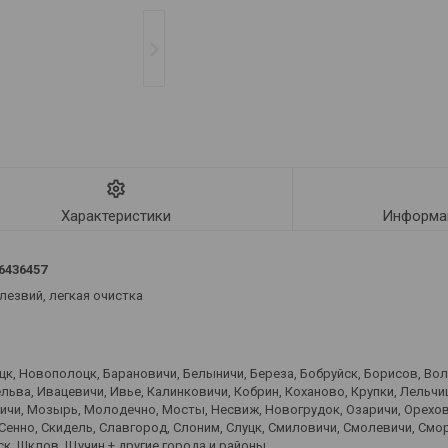
Характеристики
Информац
6436457
лезвий, легкая очистка
оцк, Новополоцк, Барановичи, Белыничи, Береза, Бобруйск, Борисов, Во
ьва, Ивацевичи, Ивье, Калинковичи, Кобрин, Коханово, Крупки, Лельчиц
вичи, Мозырь, Молодечно, Мосты, Несвиж, Новогрудок, Озаричи, Орехов
 Сенно, Скидель, Славгород, Слоним, Слуцк, Смиловичи, Смолевичи, Смо
к, Шклов, Щучин + другие города и районы.