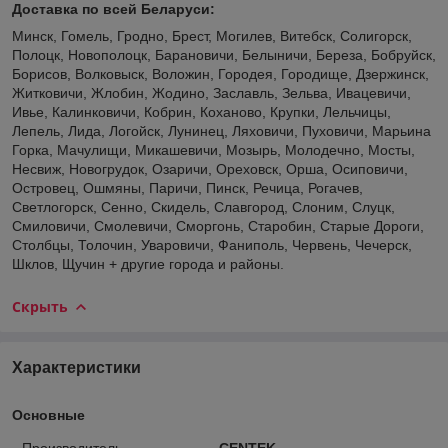
Доставка по всей Беларуси:
Минск, Гомель, Гродно, Брест, Могилев, Витебск, Солигорск,
Полоцк, Новополоцк, Барановичи, Белыничи, Береза, Бобруйск,
Борисов, Волковыск, Воложин, Городея, Городище, Дзержинск,
Житковичи, Жлобин, Жодино, Заславль, Зельва, Ивацевичи,
Ивье, Калинковичи, Кобрин, Коханово, Крупки, Лельчицы,
Лепель, Лида, Логойск, Лунинец, Ляховичи, Пуховичи, Марьина
Горка, Мачулищи, Микашевичи, Мозырь, Молодечно, Мосты,
Несвиж, Новогрудок, Озаричи, Ореховск, Орша, Осиповичи,
Островец, Ошмяны, Паричи, Пинск, Речица, Рогачев,
Светлогорск, Сенно, Скидель, Славгород, Слоним, Слуцк,
Смиловичи, Смолевичи, Сморгонь, Старобин, Старые Дороги,
Столбцы, Толочин, Уваровичи, Фаниполь, Червень, Чечерск,
Шклов, Щучин + другие города и районы.
Скрыть
Характеристики
Основные
Производитель
CENTEK