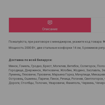
Описание
Пожалуйста, при разговоре с менеджером, укажите код товара:
9
Мощность 2000 Вт, две стальные конфорки 14 см, 5 режимов рег
Доставка по всей Беларуси:
Минск, Гомель, Гродно, Брест, Могилев, Витебск, Солигорск, Пол
Городище, Дзержинск, Житковичи, Жлобин, Жодино, Заславль, Зел
Лунинец, Ляховичи, Пуховичи, Марьина Горка, Мачулищи, Микаше
Островец, Ошмяны, Паричи, Пинск, Речица, Рогачев, Светлогорск,
Дороги, Столбцы, Толочин, Уваровичи, Фаниполь, Червень, Чечерс