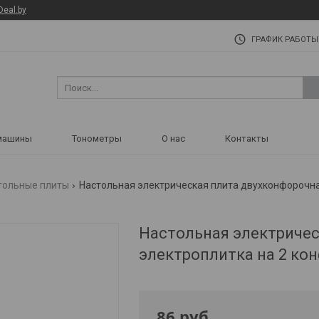
Deal.by
ГРАФИК РАБОТЫ
машины
Тонометры
О нас
Контакты
тольные плиты
Настольная электрическая плита двухконфорочна
Настольная электричес
электроплитка на 2 ко
86
руб.