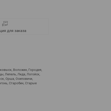
ия для заказа
лковыск, Воложин, Городея,
ы, Лепель, Лида, Логойск,
ск, Орша, Осиповичи,
ргонь, Старобин, Старые