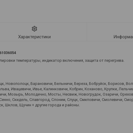
Характеристики
Информац
61036054
улировки температуры, индикатор включения, защита от перегрева.
оцк, Новополоцк, Барановичи, Белыничи, Береза, Бобруйск, Борисов, Во
ьва, Ивацевичи, Ивье, Калинковичи, Кобрин, Коханово, Крупки, Лельчиц
вичи, Мозырь, Молодечно, Мосты, Несвиж, Новогрудок, Озаричи, Орехов
 Сенно, Скидель, Славгород, Слоним, Слуцк, Смиловичи, Смолевичи, Смо
к, Шклов, Щучин + другие города и районы.