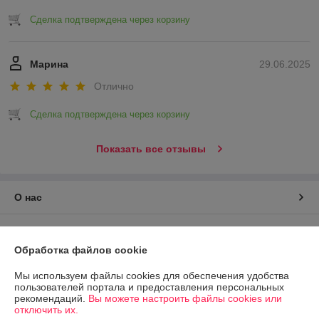
Сделка подтверждена через корзину
Марина
29.06.2025
Отлично
Сделка подтверждена через корзину
Показать все отзывы
О нас
Контакты
Обработка файлов cookie
Доставка и оплата
Мы используем файлы cookies для обеспечения удобства
пользователей портала и предоставления персональных
График работы
рекомендаций.
Вы можете настроить файлы cookies или
отключить их.