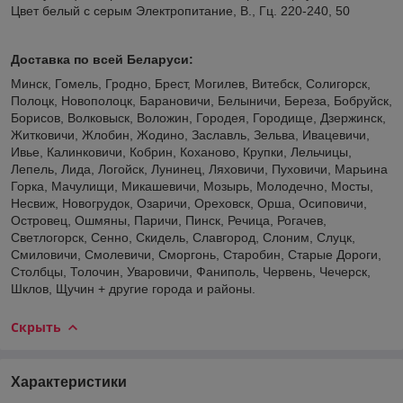
Цвет белый с серым Электропитание, В., Гц. 220-240, 50
Доставка по всей Беларуси:
Минск, Гомель, Гродно, Брест, Могилев, Витебск, Солигорск,
Полоцк, Новополоцк, Барановичи, Белыничи, Береза, Бобруйск,
Борисов, Волковыск, Воложин, Городея, Городище, Дзержинск,
Житковичи, Жлобин, Жодино, Заславль, Зельва, Ивацевичи,
Ивье, Калинковичи, Кобрин, Коханово, Крупки, Лельчицы,
Лепель, Лида, Логойск, Лунинец, Ляховичи, Пуховичи, Марьина
Горка, Мачулищи, Микашевичи, Мозырь, Молодечно, Мосты,
Несвиж, Новогрудок, Озаричи, Ореховск, Орша, Осиповичи,
Островец, Ошмяны, Паричи, Пинск, Речица, Рогачев,
Светлогорск, Сенно, Скидель, Славгород, Слоним, Слуцк,
Смиловичи, Смолевичи, Сморгонь, Старобин, Старые Дороги,
Столбцы, Толочин, Уваровичи, Фаниполь, Червень, Чечерск,
Шклов, Щучин + другие города и районы.
Скрыть
Характеристики