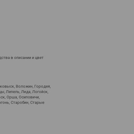
дства в описании и цвет
лковыск, Воложин, Городея,
ы, Лепель, Лида, Логойск,
ск, Орша, Осиповичи,
ргонь, Старобин, Старые