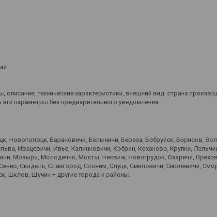
тай
, описание, технические характеристики, внешний вид, страна произво
 эти параметры без предварительного уведомления.
оцк, Новополоцк, Барановичи, Белыничи, Береза, Бобруйск, Борисов, Во
ьва, Ивацевичи, Ивье, Калинковичи, Кобрин, Коханово, Крупки, Лельчиц
вичи, Мозырь, Молодечно, Мосты, Несвиж, Новогрудок, Озаричи, Орехов
 Сенно, Скидель, Славгород, Слоним, Слуцк, Смиловичи, Смолевичи, Смо
к, Шклов, Щучин + другие города и районы.