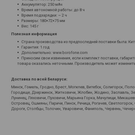
Аккумулятор: 250 мАч
Время автономной работы: до 8 ч
Время подзарядки: ~ 2 ч
Размеры: 180×72×75 мм
Вес: 145 г
Полезная информация
Страна производства из предпоследней поставки была: Ки
Гарантия: 1 год
Дополнительно: www.borofone.com
Приносим свои извинения, если комплект поставки, габариты
товара оказались неточными. Производитель может изменить
Доставка по всей Беларуси:
Минск, Гомель, Гродно, Брест, Могилев, Витебск, Солигорск, Пол
Городище, Дзержинск, Житковичи, Жлобин, Жодино, Заславль, Зел
Лунинец, Ляховичи, Пуховичи, Марьина Горка, Мачулищи, Микаше
Островец, Ошмяны, Паричи, Пинск, Речица, Рогачев, Светлогорск,
Дороги, Столбцы, Толочин, Уваровичи, Фаниполь, Червень, Чечерс