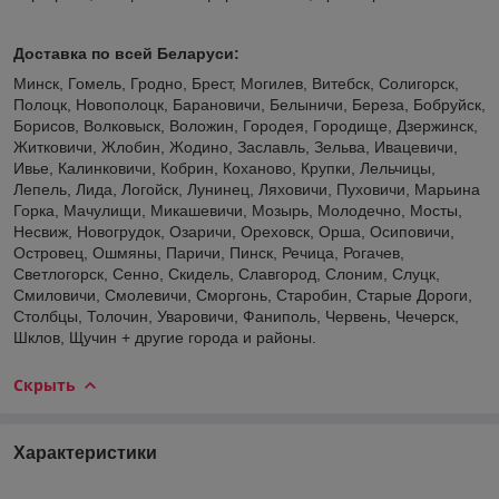
Доставка по всей Беларуси:
Минск, Гомель, Гродно, Брест, Могилев, Витебск, Солигорск,
Полоцк, Новополоцк, Барановичи, Белыничи, Береза, Бобруйск,
Борисов, Волковыск, Воложин, Городея, Городище, Дзержинск,
Житковичи, Жлобин, Жодино, Заславль, Зельва, Ивацевичи,
Ивье, Калинковичи, Кобрин, Коханово, Крупки, Лельчицы,
Лепель, Лида, Логойск, Лунинец, Ляховичи, Пуховичи, Марьина
Горка, Мачулищи, Микашевичи, Мозырь, Молодечно, Мосты,
Несвиж, Новогрудок, Озаричи, Ореховск, Орша, Осиповичи,
Островец, Ошмяны, Паричи, Пинск, Речица, Рогачев,
Светлогорск, Сенно, Скидель, Славгород, Слоним, Слуцк,
Смиловичи, Смолевичи, Сморгонь, Старобин, Старые Дороги,
Столбцы, Толочин, Уваровичи, Фаниполь, Червень, Чечерск,
Шклов, Щучин + другие города и районы.
Скрыть
Характеристики