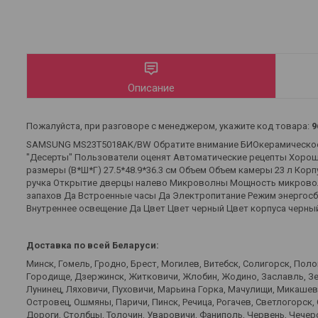
Описание
Пожалуйста, при разговоре с менеджером, укажите код товара:
9
SAMSUNG MS23T5018AK/BW Обратите внимание БИОкерамическое 
"Десерты" Пользователи оценят Автоматические рецепты Хорош
размеры (В*Ш*Г) 27.5*48.9*36.3 см Объем Объем камеры 23 л Кор
ручка Открытие дверцы налево Микроволны Мощность микроволн 
запахов Да Встроенные часы Да Электропитание Режим энергосб
Внутреннее освещение Да Цвет Цвет черный Цвет корпуса черный 
Доставка по всей Беларуси:
Минск, Гомель, Гродно, Брест, Могилев, Витебск, Солигорск, Пол
Городище, Дзержинск, Житковичи, Жлобин, Жодино, Заславль, Зел
Лунинец, Ляховичи, Пуховичи, Марьина Горка, Мачулищи, Микаше
Островец, Ошмяны, Паричи, Пинск, Речица, Рогачев, Светлогорск,
Дороги, Столбцы, Толочин, Уваровичи, Фаниполь, Червень, Чечерс