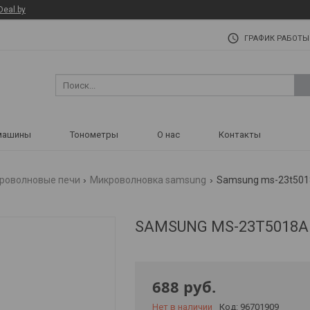
Deal.by
ГРАФИК РАБОТЫ
машины
Тонометры
О нас
Контакты
роволновые печи
Микроволновка samsung
Samsung ms-23t501
SAMSUNG MS-23T5018
688
руб.
Нет в наличии
Код:
96701909