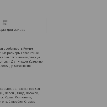
ия для заказа
ая особенность Режим
итные размеры Габаритные
ика Тип открывания дверцы
вления Да Функции Удаление
 детей Да Освещение
лковыск, Воложин, Городея,
ы, Лепель, Лида, Логойск,
ск, Орша, Осиповичи,
ргонь, Старобин, Старые