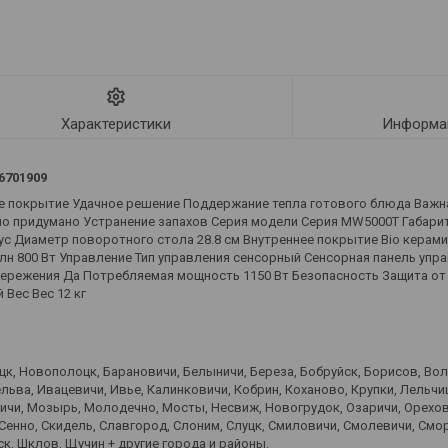
Характеристики
Информац
6701909
покрытие Удачное решение Поддержание тепла готового блюда Важн
о придумано Устранение запахов Серия модели Серия MW5000T Габар
пус Диаметр поворотного стола 28.8 см Внутреннее покрытие Bio керам
800 Вт Управление Тип управления сенсорный Сенсорная панель упра
ережения Да Потребляемая мощность 1150 Вт Безопасность Защита от
Вес Вес 12 кг
оцк, Новополоцк, Барановичи, Белыничи, Береза, Бобруйск, Борисов, Во
ьва, Ивацевичи, Ивье, Калинковичи, Кобрин, Коханово, Крупки, Лельчиц
вичи, Мозырь, Молодечно, Мосты, Несвиж, Новогрудок, Озаричи, Орехов
 Сенно, Скидель, Славгород, Слоним, Слуцк, Смиловичи, Смолевичи, Смо
к, Шклов, Щучин + другие города и районы.