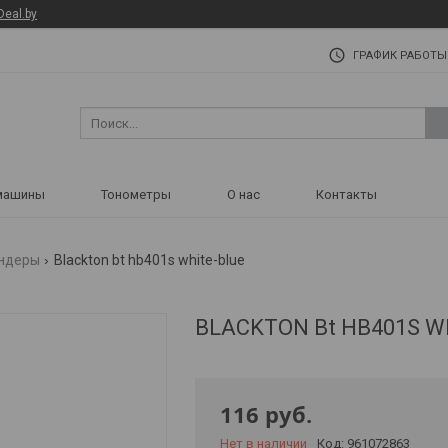
Deal.by
ГРАФИК РАБОТЫ
машины
Тонометры
О нас
Контакты
ндеры
Blackton bt hb401s white-blue
BLACKTON Bt HB401S Wh
116
руб.
Нет в наличии
Код:
961072863