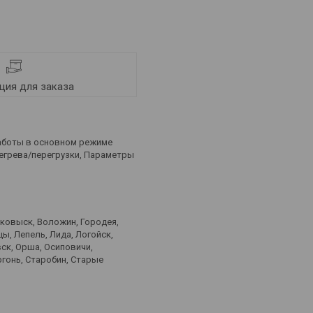
ия для заказа
работы в основном режиме
регрева/перегрузки, Параметры
лковыск, Воложин, Городея,
ы, Лепель, Лида, Логойск,
ск, Орша, Осиповичи,
ргонь, Старобин, Старые