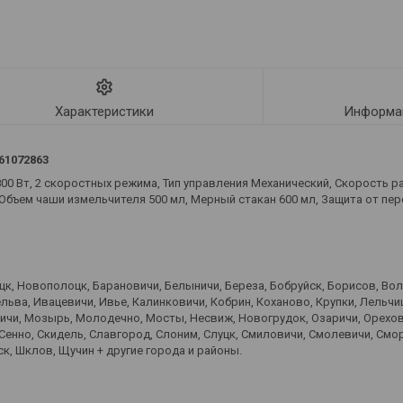
Характеристики
Информац
61072863
800 Вт, 2 скоростных режима, Тип управления Механический, Скорость 
, Объем чаши измельчителя 500 мл, Мерный стакан 600 мл, Защита от пе
оцк, Новополоцк, Барановичи, Белыничи, Береза, Бобруйск, Борисов, Во
ьва, Ивацевичи, Ивье, Калинковичи, Кобрин, Коханово, Крупки, Лельчиц
вичи, Мозырь, Молодечно, Мосты, Несвиж, Новогрудок, Озаричи, Орехов
 Сенно, Скидель, Славгород, Слоним, Слуцк, Смиловичи, Смолевичи, Смо
к, Шклов, Щучин + другие города и районы.