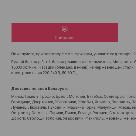
Описание
Пожалуйста, при разговоре с менеджером, укажите код товара:
9
Ручной блендер 3 в 1: блендер/миксер/измельчитель, Мощность: 
15000 об/мин., Насадки (блендер, венчик) из нержавеющей стали
электропитания 220-240 В, 50-60 Гц
Доставка по всей Беларуси:
Минск, Гомель, Гродно, Брест, Могилев, Витебск, Солигорск, Пол
Городище, Дзержинск, Житковичи, Жлобин, Жодино, Заславль, Зел
Лунинец, Ляховичи, Пуховичи, Марьина Горка, Мачулищи, Микаше
Островец, Ошмяны, Паричи, Пинск, Речица, Рогачев, Светлогорск,
Дороги, Столбцы, Толочин, Уваровичи, Фаниполь, Червень, Чечерс