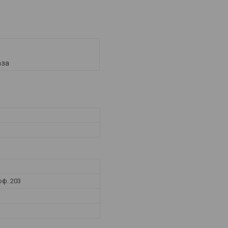
аза
оф. 203