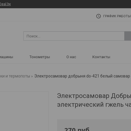
Deal.by
ГРАФИК РАБОТЫ
машины
Тонометры
О нас
Контакты
ки и термопоты
Электросамовар добрыня do-421 белый самовар 
Электросамовар Добры
электрический гжель ч
270
руб.