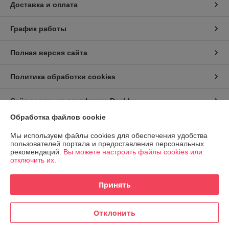
Доставка и оплата
График работы
Полная версия сайта
Политика обработки cookies
Сайт создан на платформе Deal.by
Обработка файлов cookie
Информация для покупателя
Мы используем файлы cookies для обеспечения удобства
пользователей портала и предоставления персональных
Индивидуальный предприниматель:
ИП Заплетнюк Роман Петрович
рекомендаций.
Вы можете настроить файлы cookies или
г.Минск, ул.Пономаренко 32, кв.77
отключить их.
Регистрационный номер ЕГР: 193992498
Принять
УНП: 193992498
Регистрационный орган: Минский горисполком
Отклонить
Дата регистрации компании: 27.04.2026