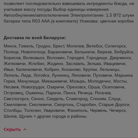
позволяет последовательно взвешивать ингредиенты блюда, не
учитывая массу посуды Выбор единицы измерения
Автообнуление/автоотключение Электропитание: 1,5 В?2 штуки
батареи типа R03 ААА (в комплекте) Упаковка: цветная коробка
Доставка по всей Беларуси:
Минск, Гомель, Гродно, Брест, Могилев, Витебск, Солигорск,
Полоцк, Новополоцк, Барановичи, Белыничи, Береза, Бобруйск,
Борисов, Волковыск, Воложин, Городея, Городище, Дзержинск,
Житковичи, Жлобин, Жодино, Заславль, Зельва, Ивацевичи,
Ивье, Калинковичи, Кобрин, Коханово, Крупки, Лельчицы,
Лепель, Лида, Логойск, Лунинец, Ляховичи, Пуховичи, Марьина
Горка, Мачулищи, Микашевичи, Мозырь, Молодечно, Мосты,
Несвиж, Новогрудок, Озаричи, Ореховск, Орша, Осиповичи,
Островец, Ошмяны, Паричи, Пинск, Речица, Рогачев,
Светлогорск, Сенно, Скидель, Славгород, Слоним, Слуцк,
Смиловичи, Смолевичи, Сморгонь, Старобин, Старые Дороги,
Столбцы, Толочин, Уваровичи, Фаниполь, Червень, Чечерск,
Шклов, Щучин + другие города и районы.
Скрыть