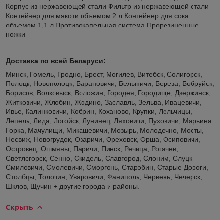
Корпус из нержавеющей стали Фильтр из нержавеющей стали
Контейнер для мякоти объемом 2 л Контейнер для сока
объемом 1,1 л Противокапельная система Прорезиненные
ножки
Доставка по всей Беларуси:
Минск, Гомель, Гродно, Брест, Могилев, Витебск, Солигорск,
Полоцк, Новополоцк, Барановичи, Белыничи, Береза, Бобруйск,
Борисов, Волковыск, Воложин, Городея, Городище, Дзержинск,
Житковичи, Жлобин, Жодино, Заславль, Зельва, Ивацевичи,
Ивье, Калинковичи, Кобрин, Коханово, Крупки, Лельчицы,
Лепель, Лида, Логойск, Лунинец, Ляховичи, Пуховичи, Марьина
Горка, Мачулищи, Микашевичи, Мозырь, Молодечно, Мосты,
Несвиж, Новогрудок, Озаричи, Ореховск, Орша, Осиповичи,
Островец, Ошмяны, Паричи, Пинск, Речица, Рогачев,
Светлогорск, Сенно, Скидель, Славгород, Слоним, Слуцк,
Смиловичи, Смолевичи, Сморгонь, Старобин, Старые Дороги,
Столбцы, Толочин, Уваровичи, Фаниполь, Червень, Чечерск,
Шклов, Щучин + другие города и районы.
Скрыть