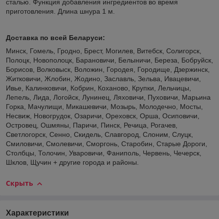
сталью. Функция добавления ингредиентов во время
приготовления. Длина шнура 1 м.
Доставка по всей Беларуси:
Минск, Гомель, Гродно, Брест, Могилев, Витебск, Солигорск,
Полоцк, Новополоцк, Барановичи, Белыничи, Береза, Бобруйск,
Борисов, Волковыск, Воложин, Городея, Городище, Дзержинск,
Житковичи, Жлобин, Жодино, Заславль, Зельва, Ивацевичи,
Ивье, Калинковичи, Кобрин, Коханово, Крупки, Лельчицы,
Лепель, Лида, Логойск, Лунинец, Ляховичи, Пуховичи, Марьина
Горка, Мачулищи, Микашевичи, Мозырь, Молодечно, Мосты,
Несвиж, Новогрудок, Озаричи, Ореховск, Орша, Осиповичи,
Островец, Ошмяны, Паричи, Пинск, Речица, Рогачев,
Светлогорск, Сенно, Скидель, Славгород, Слоним, Слуцк,
Смиловичи, Смолевичи, Сморгонь, Старобин, Старые Дороги,
Столбцы, Толочин, Уваровичи, Фаниполь, Червень, Чечерск,
Шклов, Щучин + другие города и районы.
Скрыть
Характеристики