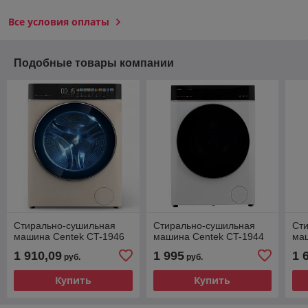
Все условия оплаты
Подобные товары компании
Стирально-сушильная
Стирально-сушильная
Ст
машина Centek CT-1946
машина Centek CT-1944
ма
1 910,09
1 995
1 
руб.
руб.
Купить
Купить