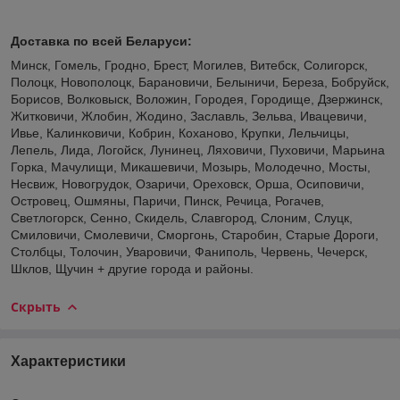
Доставка по всей Беларуси:
Минск, Гомель, Гродно, Брест, Могилев, Витебск, Солигорск,
Полоцк, Новополоцк, Барановичи, Белыничи, Береза, Бобруйск,
Борисов, Волковыск, Воложин, Городея, Городище, Дзержинск,
Житковичи, Жлобин, Жодино, Заславль, Зельва, Ивацевичи,
Ивье, Калинковичи, Кобрин, Коханово, Крупки, Лельчицы,
Лепель, Лида, Логойск, Лунинец, Ляховичи, Пуховичи, Марьина
Горка, Мачулищи, Микашевичи, Мозырь, Молодечно, Мосты,
Несвиж, Новогрудок, Озаричи, Ореховск, Орша, Осиповичи,
Островец, Ошмяны, Паричи, Пинск, Речица, Рогачев,
Светлогорск, Сенно, Скидель, Славгород, Слоним, Слуцк,
Смиловичи, Смолевичи, Сморгонь, Старобин, Старые Дороги,
Столбцы, Толочин, Уваровичи, Фаниполь, Червень, Чечерск,
Шклов, Щучин + другие города и районы.
Скрыть
Характеристики