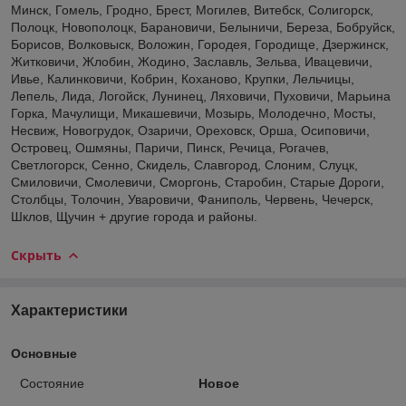
Минск, Гомель, Гродно, Брест, Могилев, Витебск, Солигорск,
Полоцк, Новополоцк, Барановичи, Белыничи, Береза, Бобруйск,
Борисов, Волковыск, Воложин, Городея, Городище, Дзержинск,
Житковичи, Жлобин, Жодино, Заславль, Зельва, Ивацевичи,
Ивье, Калинковичи, Кобрин, Коханово, Крупки, Лельчицы,
Лепель, Лида, Логойск, Лунинец, Ляховичи, Пуховичи, Марьина
Горка, Мачулищи, Микашевичи, Мозырь, Молодечно, Мосты,
Несвиж, Новогрудок, Озаричи, Ореховск, Орша, Осиповичи,
Островец, Ошмяны, Паричи, Пинск, Речица, Рогачев,
Светлогорск, Сенно, Скидель, Славгород, Слоним, Слуцк,
Смиловичи, Смолевичи, Сморгонь, Старобин, Старые Дороги,
Столбцы, Толочин, Уваровичи, Фаниполь, Червень, Чечерск,
Шклов, Щучин + другие города и районы.
Скрыть
Характеристики
Основные
Состояние
Новое