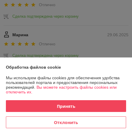
Отлично
Сделка подтверждена через корзину
Марина
29.06.2025
Отлично
Сделка подтверждена через корзину
Обработка файлов cookie
Показать все отзывы
Мы используем файлы cookies для обеспечения удобства
пользователей портала и предоставления персональных
рекомендаций.
Вы можете настроить файлы cookies или
О нас
отключить их.
Контакты
Принять
Доставка и оплата
Отклонить
График работы