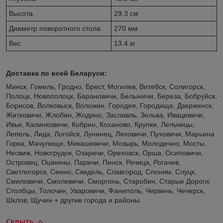
Высота
29.3 см
Диаметр поворотного стола
270 мм
Вес
13.4 кг
Доставка по всей Беларуси:
Минск, Гомель, Гродно, Брест, Могилев, Витебск, Солигорск,
Полоцк, Новополоцк, Барановичи, Белыничи, Береза, Бобруйск,
Борисов, Волковыск, Воложин, Городея, Городище, Дзержинск,
Житковичи, Жлобин, Жодино, Заславль, Зельва, Ивацевичи,
Ивье, Калинковичи, Кобрин, Коханово, Крупки, Лельчицы,
Лепель, Лида, Логойск, Лунинец, Ляховичи, Пуховичи, Марьина
Горка, Мачулищи, Микашевичи, Мозырь, Молодечно, Мосты,
Несвиж, Новогрудок, Озаричи, Ореховск, Орша, Осиповичи,
Островец, Ошмяны, Паричи, Пинск, Речица, Рогачев,
Светлогорск, Сенно, Скидель, Славгород, Слоним, Слуцк,
Смиловичи, Смолевичи, Сморгонь, Старобин, Старые Дороги,
Столбцы, Толочин, Уваровичи, Фаниполь, Червень, Чечерск,
Шклов, Щучин + другие города и районы.
Скрыть