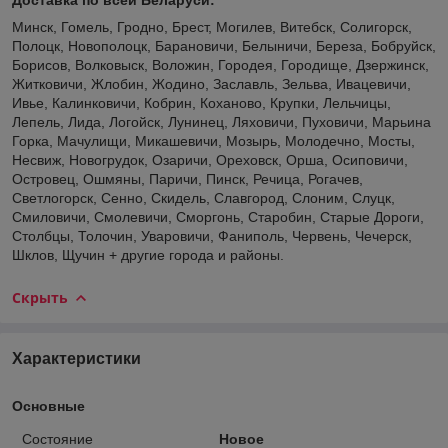
Минск, Гомель, Гродно, Брест, Могилев, Витебск, Солигорск,
Полоцк, Новополоцк, Барановичи, Белыничи, Береза, Бобруйск,
Борисов, Волковыск, Воложин, Городея, Городище, Дзержинск,
Житковичи, Жлобин, Жодино, Заславль, Зельва, Ивацевичи,
Ивье, Калинковичи, Кобрин, Коханово, Крупки, Лельчицы,
Лепель, Лида, Логойск, Лунинец, Ляховичи, Пуховичи, Марьина
Горка, Мачулищи, Микашевичи, Мозырь, Молодечно, Мосты,
Несвиж, Новогрудок, Озаричи, Ореховск, Орша, Осиповичи,
Островец, Ошмяны, Паричи, Пинск, Речица, Рогачев,
Светлогорск, Сенно, Скидель, Славгород, Слоним, Слуцк,
Смиловичи, Смолевичи, Сморгонь, Старобин, Старые Дороги,
Столбцы, Толочин, Уваровичи, Фаниполь, Червень, Чечерск,
Шклов, Щучин + другие города и районы.
Скрыть
Характеристики
Основные
Состояние
Новое