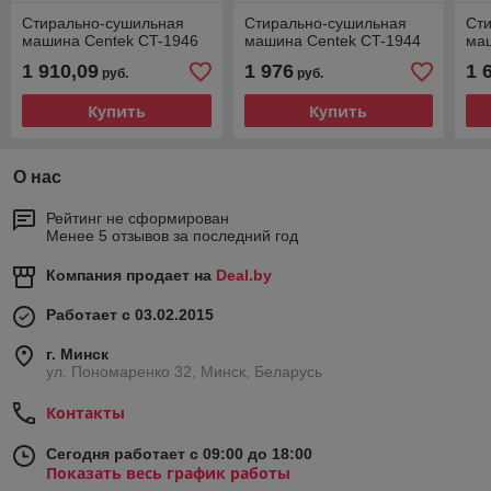
Стирально-сушильная
Стирально-сушильная
Ст
машина Centek CT-1946
машина Centek CT-1944
ма
1 910,09
1 976
1 
руб.
руб.
Купить
Купить
О нас
Рейтинг не сформирован
Менее 5 отзывов за последний год
Компания продает на
Deal.by
Работает с 03.02.2015
г. Минск
ул. Пономаренко 32, Минск, Беларусь
Контакты
Сегодня работает с 09:00 до 18:00
Показать весь график работы