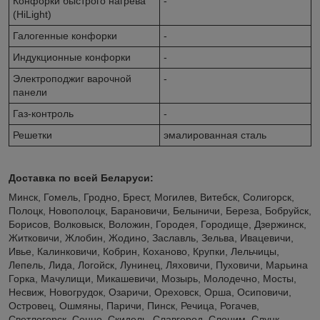
Конфорки быстрого нагрева
-
(HiLight)
Галогенные конфорки
-
Индукционные конфорки
-
Электроподжиг варочной
-
панели
Газ-контроль
-
Решетки
эмалированная сталь
Доставка по всей Беларуси:
Минск, Гомель, Гродно, Брест, Могилев, Витебск, Солигорск,
Полоцк, Новополоцк, Барановичи, Белыничи, Береза, Бобруйск,
Борисов, Волковыск, Воложин, Городея, Городище, Дзержинск,
Житковичи, Жлобин, Жодино, Заславль, Зельва, Ивацевичи,
Ивье, Калинковичи, Кобрин, Коханово, Крупки, Лельчицы,
Лепель, Лида, Логойск, Лунинец, Ляховичи, Пуховичи, Марьина
Горка, Мачулищи, Микашевичи, Мозырь, Молодечно, Мосты,
Несвиж, Новогрудок, Озаричи, Ореховск, Орша, Осиповичи,
Островец, Ошмяны, Паричи, Пинск, Речица, Рогачев,
Светлогорск, Сенно, Скидель, Славгород, Слоним, Слуцк,