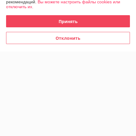
рекомендаций.
Вы можете настроить файлы cookies или
отключить их.
Контакты
Принять
Доставка и оплата
Отклонить
График работы
Полная версия сайта
Политика обработки cookies
Сайт создан на платформе Deal.by
Информация для покупателя
Индивидуальный предприниматель:
ИП Заплетнюк Роман Петрович
г.Минск, ул.Пономаренко 32, кв.77
Регистрационный номер ЕГР: 193992498