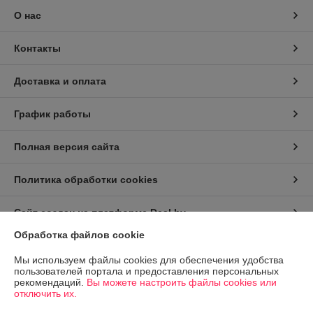
О нас
Контакты
Доставка и оплата
График работы
Полная версия сайта
Политика обработки cookies
Сайт создан на платформе Deal.by
Обработка файлов cookie
Информация для покупателя
Мы используем файлы cookies для обеспечения удобства
пользователей портала и предоставления персональных
Индивидуальный предприниматель:
ИП Заплетнюк Роман Петрович
рекомендаций.
Вы можете настроить файлы cookies или
г.Минск, ул.Пономаренко 32, кв.77
отключить их.
Регистрационный номер ЕГР: 193992498