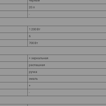
черный
20 л
-
1 200 Вт
6
700 Вт
+ зеркальная
распашная
ручка
эмаль
+
-