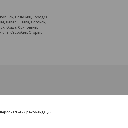
лковыск, Воложин, Городея,
ы, Лепель, Лида, Логойск,
ск, Орша, Осиповичи,
ргонь, Старобин, Старые
 персональных рекомендаций.