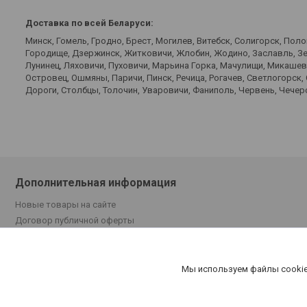
Доставка по всей Беларуси:
Минск, Гомель, Гродно, Брест, Могилев, Витебск, Солигорск, Пол
Городище, Дзержинск, Житковичи, Жлобин, Жодино, Заславль, Зел
Лунинец, Ляховичи, Пуховичи, Марьина Горка, Мачулищи, Микаше
Островец, Ошмяны, Паричи, Пинск, Речица, Рогачев, Светлогорск,
Дороги, Столбцы, Толочин, Уваровичи, Фаниполь, Червень, Чечерс
Дополнительная информация
Новые товары на сайте
Договор публичной оферты
Поставщикам
Отзывы покупателей
Доставка и оплата
Мы используем файлы cookie