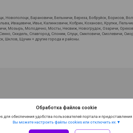
оцк, Новополоцк, Барановичи, Белыничи, Береза, Бобруйск, Борисов, Во
ьва, Ивацевичи, Ивье, Калинковичи, Кобрин, Коханово, Крупки, Лельчиц
вичи, Мозырь, Молодечно, Мосты, Несвиж, Новогрудок, Озаричи, Орехов
 Сенно, Скидель, Славгород, Слоним, Слуцк, Смиловичи, Смолевичи, Смо
к, Шклов, Щучин + другие города и районы.
Обработка файлов cookie
s для обеспечения удобства пользователей портала и предоставления
Вы можете настроить файлы cookies или отключить их.