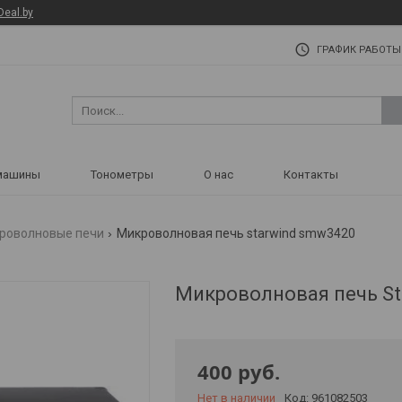
Deal.by
ГРАФИК РАБОТЫ
машины
Тонометры
О нас
Контакты
роволновые печи
Микроволновая печь starwind smw3420
Микроволновая печь S
400
руб.
Нет в наличии
Код:
961082503