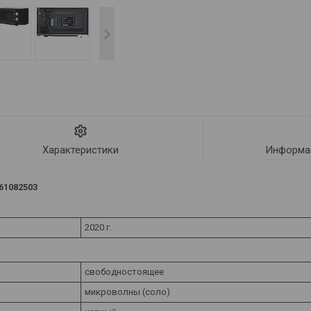
Характеристики
Информац
61082503
2020 г.
свободностоящее
микроволны (соло)