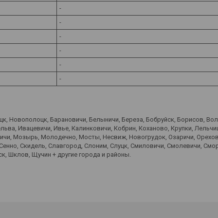
-
-
-
-
-
-
оцк, Новополоцк, Барановичи, Белыничи, Береза, Бобруйск, Борисов, Во
ьва, Ивацевичи, Ивье, Калинковичи, Кобрин, Коханово, Крупки, Лельчиц
вичи, Мозырь, Молодечно, Мосты, Несвиж, Новогрудок, Озаричи, Орехов
 Сенно, Скидель, Славгород, Слоним, Слуцк, Смиловичи, Смолевичи, Смо
к, Шклов, Щучин + другие города и районы.