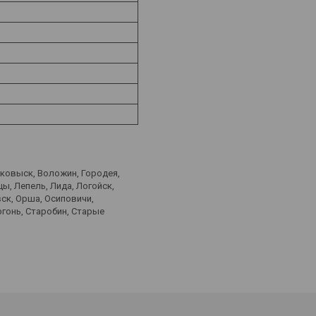
лковыск, Воложин, Городея,
ы, Лепель, Лида, Логойск,
ск, Орша, Осиповичи,
ргонь, Старобин, Старые