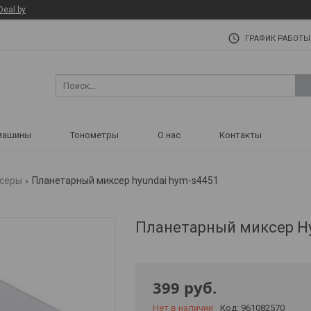
Deal.by
ГРАФИК РАБОТЫ
машины
Тонометры
О нас
Контакты
серы
Планетарный миксер hyundai hym-s4451
Планетарный миксер H
399
руб.
Нет в наличии
Код:
961082570