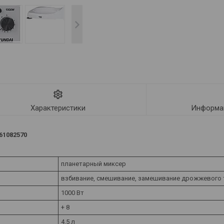
Характеристики
Информац
61082570
планетарный миксер
взбивание, смешивание, замешивание дрожжевого 
1000 Вт
+ 8
4.5 л