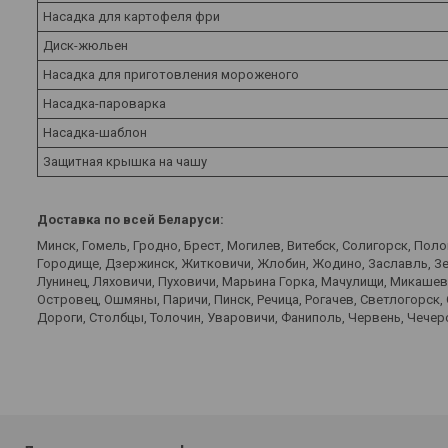
Насадка для картофеля фри
Диск-жюльен
Насадка для приготовления мороженого
Насадка-пароварка
Насадка-шаблон
Защитная крышка на чашу
Доставка по всей Беларуси:
Минск, Гомель, Гродно, Брест, Могилев, Витебск, Солигорск, Пол
Городище, Дзержинск, Житковичи, Жлобин, Жодино, Заславль, Зел
Лунинец, Ляховичи, Пуховичи, Марьина Горка, Мачулищи, Микаше
Островец, Ошмяны, Паричи, Пинск, Речица, Рогачев, Светлогорск,
Дороги, Столбцы, Толочин, Уваровичи, Фаниполь, Червень, Чечерс