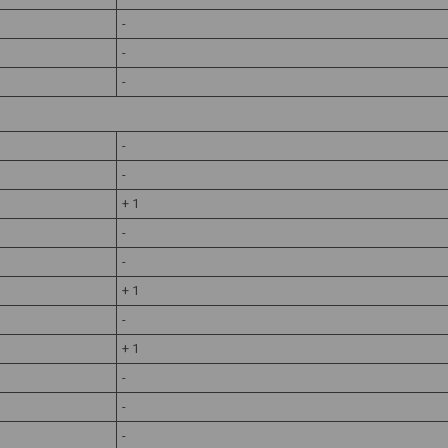
-
-
-
-
-
+ 1
-
-
+ 1
-
+ 1
-
-
-