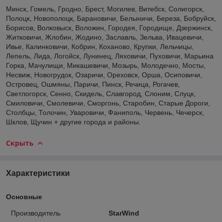
Минск, Гомель, Гродно, Брест, Могилев, Витебск, Солигорск,
Полоцк, Новополоцк, Барановичи, Белыничи, Береза, Бобруйск,
Борисов, Волковыск, Воложин, Городея, Городище, Дзержинск,
Житковичи, Жлобин, Жодино, Заславль, Зельва, Ивацевичи,
Ивье, Калинковичи, Кобрин, Коханово, Крупки, Лельчицы,
Лепель, Лида, Логойск, Лунинец, Ляховичи, Пуховичи, Марьина
Горка, Мачулищи, Микашевичи, Мозырь, Молодечно, Мосты,
Несвиж, Новогрудок, Озаричи, Ореховск, Орша, Осиповичи,
Островец, Ошмяны, Паричи, Пинск, Речица, Рогачев,
Светлогорск, Сенно, Скидель, Славгород, Слоним, Слуцк,
Смиловичи, Смолевичи, Сморгонь, Старобин, Старые Дороги,
Столбцы, Толочин, Уваровичи, Фаниполь, Червень, Чечерск,
Шклов, Щучин + другие города и районы.
Скрыть
Характеристики
Основные
Производитель
StarWind