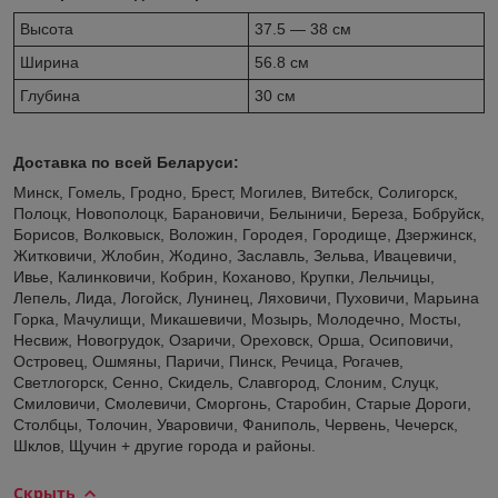
Высота
37.5 — 38 см
Ширина
56.8 см
Глубина
30 см
Доставка по всей Беларуси:
Минск, Гомель, Гродно, Брест, Могилев, Витебск, Солигорск,
Полоцк, Новополоцк, Барановичи, Белыничи, Береза, Бобруйск,
Борисов, Волковыск, Воложин, Городея, Городище, Дзержинск,
Житковичи, Жлобин, Жодино, Заславль, Зельва, Ивацевичи,
Ивье, Калинковичи, Кобрин, Коханово, Крупки, Лельчицы,
Лепель, Лида, Логойск, Лунинец, Ляховичи, Пуховичи, Марьина
Горка, Мачулищи, Микашевичи, Мозырь, Молодечно, Мосты,
Несвиж, Новогрудок, Озаричи, Ореховск, Орша, Осиповичи,
Островец, Ошмяны, Паричи, Пинск, Речица, Рогачев,
Светлогорск, Сенно, Скидель, Славгород, Слоним, Слуцк,
Смиловичи, Смолевичи, Сморгонь, Старобин, Старые Дороги,
Столбцы, Толочин, Уваровичи, Фаниполь, Червень, Чечерск,
Шклов, Щучин + другие города и районы.
Скрыть