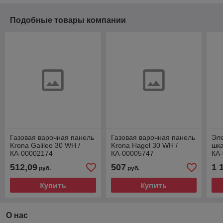
Подобные товары компании
Газовая варочная панель
Газовая варочная панель
Эле
Krona Galileo 30 WH /
Krona Hagel 30 WH /
шка
КА-00002174
КА-00005747
КА
512,09
507
1 
руб.
руб.
Купить
Купить
О нас