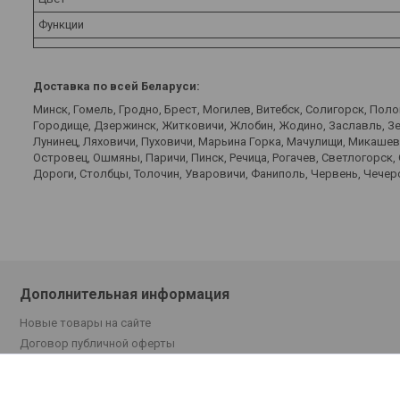
Функции
Доставка по всей Беларуси:
Минск, Гомель, Гродно, Брест, Могилев, Витебск, Солигорск, Пол
Городище, Дзержинск, Житковичи, Жлобин, Жодино, Заславль, Зел
Лунинец, Ляховичи, Пуховичи, Марьина Горка, Мачулищи, Микаше
Островец, Ошмяны, Паричи, Пинск, Речица, Рогачев, Светлогорск,
Дороги, Столбцы, Толочин, Уваровичи, Фаниполь, Червень, Чечерс
Дополнительная информация
Новые товары на сайте
Договор публичной оферты
Поставщикам
Отзывы покупателей