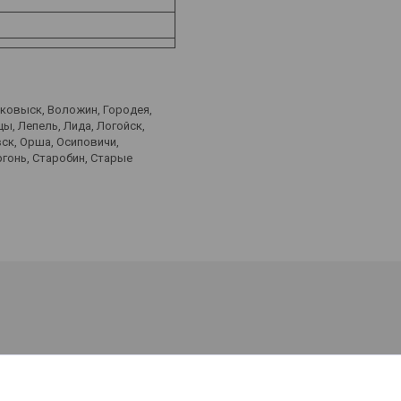
лковыск, Воложин, Городея,
ы, Лепель, Лида, Логойск,
ск, Орша, Осиповичи,
ргонь, Старобин, Старые