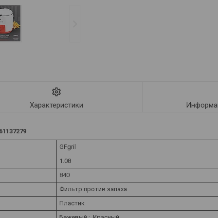
Характеристики
Информац
61137279
GFgril
1.08
840
Фильтр против запаха
Пластик
Бежевый ; Красный