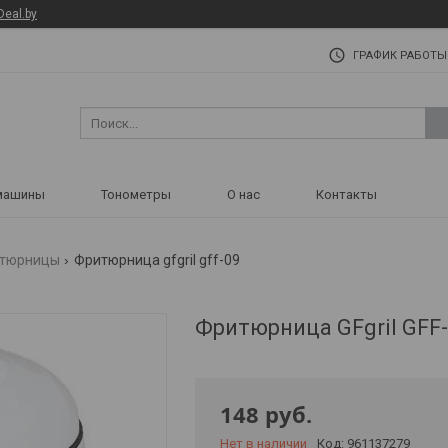
Deal.by
ГРАФИК РАБОТЫ
машины
Тонометры
О нас
Контакты
тюрницы
Фритюрница gfgril gff-09
Фритюрница GFgril GFF
148
руб.
Нет в наличии
Код:
961137279