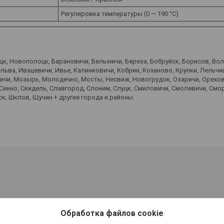
Регулировка температуры (0 — 190 °C)
оцк, Новополоцк, Барановичи, Белыничи, Береза, Бобруйск, Борисов, Во
ьва, Ивацевичи, Ивье, Калинковичи, Кобрин, Коханово, Крупки, Лельчиц
вичи, Мозырь, Молодечно, Мосты, Несвиж, Новогрудок, Озаричи, Орехов
 Сенно, Скидель, Славгород, Слоним, Слуцк, Смиловичи, Смолевичи, Смо
к, Шклов, Щучин + другие города и районы.
Обработка файлов cookie