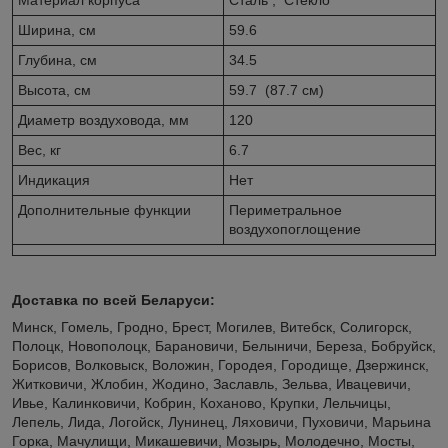
Ширина, см
59.6
Глубина, см
34.5
Высота, см
59.7 (87.7 см)
Диаметр воздуховода, мм
120
Вес, кг
6.7
Индикация
Нет
Дополнительные функции
Периметральное
воздухопоглощение
Доставка по всей Беларуси:
Минск, Гомель, Гродно, Брест, Могилев, Витебск, Солигорск,
Полоцк, Новополоцк, Барановичи, Белыничи, Береза, Бобруйск,
Борисов, Волковыск, Воложин, Городея, Городище, Дзержинск,
Житковичи, Жлобин, Жодино, Заславль, Зельва, Ивацевичи,
Ивье, Калинковичи, Кобрин, Коханово, Крупки, Лельчицы,
Лепель, Лида, Логойск, Лунинец, Ляховичи, Пуховичи, Марьина
Горка, Мачулищи, Микашевичи, Мозырь, Молодечно, Мосты,