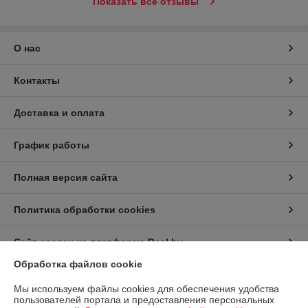
Показать все отзывы
О нас
Контакты
Доставка и оплата
График работы
Полная версия сайта
Политика обработки cookies
Сайт создан на платформе Deal.by
Обработка файлов cookie
Информация для покупателя
Мы используем файлы cookies для обеспечения удобства
пользователей портала и предоставления персональных
Индивидуальный предприниматель:
ИП Заплетнюк Роман Петрович