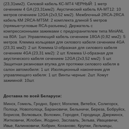
(23,31мм2). Cиловой кабель КС-МТ4 ЧЕРНЫЙ: 1 метр
сечением 4 GA (23,31мм2). Акустический кабель КА-МТ12: 10
метров сечением 12GA (2х3,52 мм2). Межблочный 2RCA-2RCA
кабель КМ 2RCA-МТ5М: 2 комплекта длиной 5 метров
(прямые+угловые RCA-разъемы). Держатель с
компрессионными зажимами с предохранителем типа MiniANL
на 80А: 1шт. Управляющий кабель сечением 18GA (0,82 мм2): 5
метров. Клемма кольцевая для силового кабеля сечением 4GA
(23,31 мм2): 2 шт. Клемма U-образная для силового кабеля
сечением 4GA (23,31 мм2): 2 шт. Клемма U-образная для
акустического кабеля сечением 12GA (2х3,52 мм2): 5 шт.
Защитная резиновая втулка для протяжки силового кабеля в
салон автомобиля: 1 шт. Изоляционный наконечник для
управляющего кабеля: 1 шт. Винты черные: 2шт. Хомут
зажимной: 10шт.
Доставка по всей Беларуси:
Минск, Гомель, Гродно, Брест, Могилев, Витебск, Солигорск,
Полоцк, Новополоцк, Барановичи, Белыничи, Береза, Бобруйск,
Борисов, Волковыск, Воложин, Городея, Городище, Дзержинск,
Житковичи, Жлобин, Жодино, Заславль, Зельва, Ивацевичи,
Ивье, Калинковичи, Кобрин, Коханово, Крупки, Лельчицы,