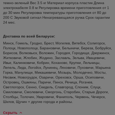
темно-зеленый Вес 3.5 кг Материал корпуса пластик Длина
электрокабеля 0.8 м Регулировка времени приготовления от 1
до 30 мин Регулировка температуры приготовления от 80 до
200 С Звуковой сигнал Ненагревающаяся ручка Срок гарантии
24 мес.
Доставка по всей Беларуси:
Минск, Гомель, Гродно, Брест, Могилев, Витебск, Солигорск,
Полоцк, Новополоцк, Барановичи, Белыничи, Береза, Бобруйск,
Борисов, Волковыск, Воложин, Городея, Городище, Дзержинск,
Житковичи, Жлобин, Жодино, Заславль, Зельва, Ивацевичи,
Ивье, Калинковичи, Кобрин, Коханово, Крупки, Лельчицы,
Лепель, Лида, Логойск, Лунинец, Ляховичи, Пуховичи, Марьина
Горка, Мачулищи, Микашевичи, Мозырь, Молодечно, Мосты,
Несвиж, Новогрудок, Озаричи, Ореховск, Орша, Осиповичи,
Островец, Ошмяны, Паричи, Пинск, Речица, Рогачев,
Светлогорск, Сенно, Скидель, Славгород, Слоним, Слуцк,
Смиловичи, Смолевичи, Сморгонь, Старобин, Старые Дороги,
Столбцы, Толочин, Уваровичи, Фаниполь, Червень, Чечерск,
Шклов, Щучин + другие города и районы.
Скрыть