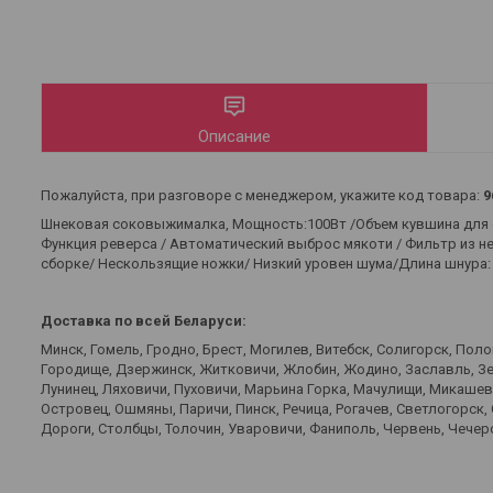
Описание
Пожалуйста, при разговоре с менеджером, укажите код товара:
9
Шнековая соковыжималка, Мощность:100Вт /Объем кувшина для со
Функция реверса / Автоматический выброс мякоти / Фильтр из н
сборке/ Нескользящие ножки/ Низкий уровен шума/Длина шнура: 
Доставка по всей Беларуси:
Минск, Гомель, Гродно, Брест, Могилев, Витебск, Солигорск, Пол
Городище, Дзержинск, Житковичи, Жлобин, Жодино, Заславль, Зел
Лунинец, Ляховичи, Пуховичи, Марьина Горка, Мачулищи, Микаше
Островец, Ошмяны, Паричи, Пинск, Речица, Рогачев, Светлогорск,
Дороги, Столбцы, Толочин, Уваровичи, Фаниполь, Червень, Чечерс