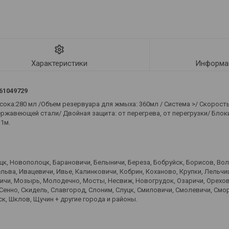
Характеристики
Информац
61049729
ка:280 мл /Объем резервуара для жмыха: 360мл / Система >/ Скорость
ержавеющей стали/ Двойная защита: от перегрева, от перегрузки/ Бло
1м.
оцк, Новополоцк, Барановичи, Белыничи, Береза, Бобруйск, Борисов, Во
ьва, Ивацевичи, Ивье, Калинковичи, Кобрин, Коханово, Крупки, Лельчиц
вичи, Мозырь, Молодечно, Мосты, Несвиж, Новогрудок, Озаричи, Орехов
 Сенно, Скидель, Славгород, Слоним, Слуцк, Смиловичи, Смолевичи, Смо
к, Шклов, Щучин + другие города и районы.