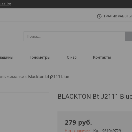
Deal.by
ГРАФИК РАБОТЫ
машины
Тонометры
О нас
Контакты
овыжималки
Blackton bt j2111 blue
BLACKTON Bt J2111 Blu
279
руб.
Нет в наличии
Код:
961049729