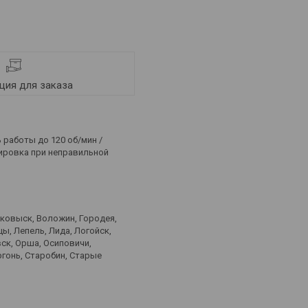
ия для заказа
 работы до 120 об/мин /
кировка при неправильной
лковыск, Воложин, Городея,
ы, Лепель, Лида, Логойск,
ск, Орша, Осиповичи,
ргонь, Старобин, Старые