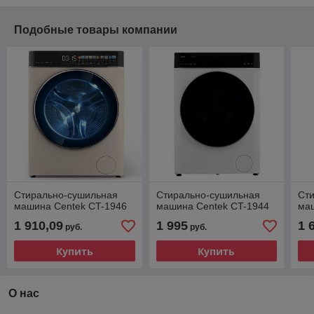
Подобные товары компании
Стирально-сушильная
Стирально-сушильная
Ст
машина Centek CT-1946
машина Centek CT-1944
ма
1 910,09
1 995
1 
руб.
руб.
Купить
Купить
О нас