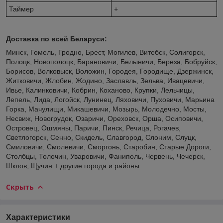
Таймер
+
Доставка по всей Беларуси:
Минск, Гомель, Гродно, Брест, Могилев, Витебск, Солигорск,
Полоцк, Новополоцк, Барановичи, Белыничи, Береза, Бобруйск,
Борисов, Волковыск, Воложин, Городея, Городище, Дзержинск,
Житковичи, Жлобин, Жодино, Заславль, Зельва, Ивацевичи,
Ивье, Калинковичи, Кобрин, Коханово, Крупки, Лельчицы,
Лепель, Лида, Логойск, Лунинец, Ляховичи, Пуховичи, Марьина
Горка, Мачулищи, Микашевичи, Мозырь, Молодечно, Мосты,
Несвиж, Новогрудок, Озаричи, Ореховск, Орша, Осиповичи,
Островец, Ошмяны, Паричи, Пинск, Речица, Рогачев,
Светлогорск, Сенно, Скидель, Славгород, Слоним, Слуцк,
Смиловичи, Смолевичи, Сморгонь, Старобин, Старые Дороги,
Столбцы, Толочин, Уваровичи, Фаниполь, Червень, Чечерск,
Шклов, Щучин + другие города и районы.
Скрыть
Характеристики