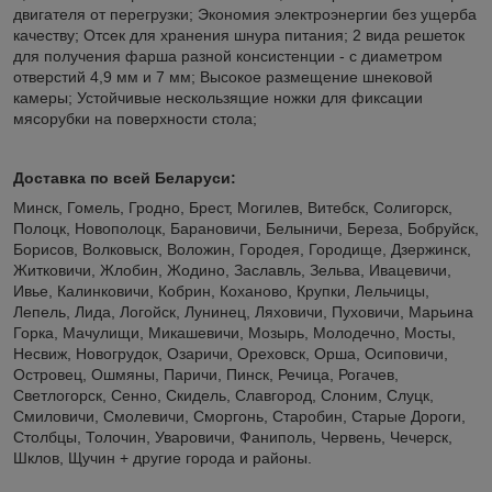
двигателя от перегрузки; Экономия электроэнергии без ущерба
качеству; Отсек для хранения шнура питания; 2 вида решеток
для получения фарша разной консистенции - с диаметром
отверстий 4,9 мм и 7 мм; Высокое размещение шнековой
камеры; Устойчивые нескользящие ножки для фиксации
мясорубки на поверхности стола;
Доставка по всей Беларуси:
Минск, Гомель, Гродно, Брест, Могилев, Витебск, Солигорск,
Полоцк, Новополоцк, Барановичи, Белыничи, Береза, Бобруйск,
Борисов, Волковыск, Воложин, Городея, Городище, Дзержинск,
Житковичи, Жлобин, Жодино, Заславль, Зельва, Ивацевичи,
Ивье, Калинковичи, Кобрин, Коханово, Крупки, Лельчицы,
Лепель, Лида, Логойск, Лунинец, Ляховичи, Пуховичи, Марьина
Горка, Мачулищи, Микашевичи, Мозырь, Молодечно, Мосты,
Несвиж, Новогрудок, Озаричи, Ореховск, Орша, Осиповичи,
Островец, Ошмяны, Паричи, Пинск, Речица, Рогачев,
Светлогорск, Сенно, Скидель, Славгород, Слоним, Слуцк,
Смиловичи, Смолевичи, Сморгонь, Старобин, Старые Дороги,
Столбцы, Толочин, Уваровичи, Фаниполь, Червень, Чечерск,
Шклов, Щучин + другие города и районы.