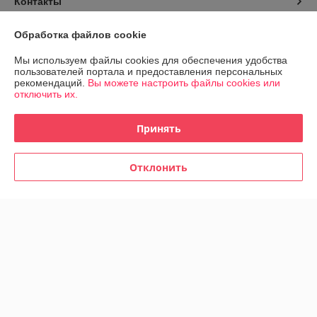
Контакты
Обработка файлов cookie
Доставка и оплата
Мы используем файлы cookies для обеспечения удобства
График работы
пользователей портала и предоставления персональных
рекомендаций.
Вы можете настроить файлы cookies или
отключить их.
Полная версия сайта
Принять
Политика обработки cookies
Отклонить
Сайт создан на платформе Deal.by
Информация для покупателя
Индивидуальный предприниматель:
ИП Заплетнюк Роман Петрович
г.Минск, ул.Пономаренко 32, кв.77
Регистрационный номер ЕГР: 193992498
УНП: 193992498
Регистрационный орган: Минский горисполком