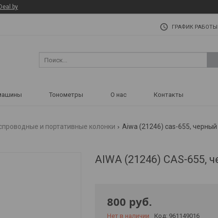
Deal.by
ГРАФИК РАБОТЫ
машины
Тонометры
О нас
Контакты
спроводные и портативные колонки
Aiwa (21246) cas-655, черный
AIWA (21246) CAS-655, 
800
руб.
Нет в наличии
Код:
961149016