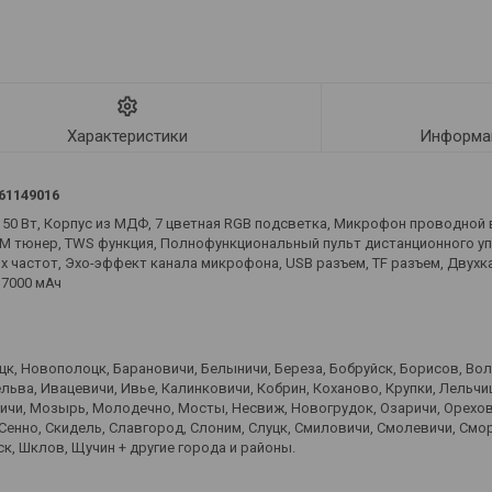
Характеристики
Информац
61149016
 150 Вт, Корпус из МДФ, 7 цветная RGB подсветка, Микрофон проводной
тюнер, TWS функция, Полнофункциональный пульт дистанционного упр
х частот, Эхо-эффект канала микрофона, USB разъем, TF разъем, Двухк
 7000 мАч
оцк, Новополоцк, Барановичи, Белыничи, Береза, Бобруйск, Борисов, Во
ьва, Ивацевичи, Ивье, Калинковичи, Кобрин, Коханово, Крупки, Лельчиц
вичи, Мозырь, Молодечно, Мосты, Несвиж, Новогрудок, Озаричи, Орехов
 Сенно, Скидель, Славгород, Слоним, Слуцк, Смиловичи, Смолевичи, Смо
к, Шклов, Щучин + другие города и районы.