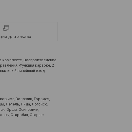
ия для заказа
 в комплекте, Воспроизведение
авления, Функция караоке, 2
анальный линейный вход,
лковыск, Воложин, Городея,
ы, Лепель, Лида, Логойск,
ск, Орша, Осиповичи,
ргонь, Старобин, Старые