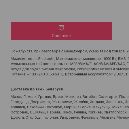
Описание
Пожалуйста, при разговоре с менеджером, укажите код товара:
9
Мидисистема с Bluetooth, Максимальная мощность: 1000 Вт, RMS:
музыкальных файлов в формате MP3/WMA/FLAC/WAV/APE/AAC, FM 
входа для подключения микрофона, Регулировка низких и высоки
Питание: ~100 - 240 В, 50-60 Гц, Встроенный аккумулятор:12 Вольт,
Доставка по всей Беларуси:
Минск, Гомель, Гродно, Брест, Могилев, Витебск, Солигорск, Пол
Городище, Дзержинск, Житковичи, Жлобин, Жодино, Заславль, Зел
Лунинец, Ляховичи, Пуховичи, Марьина Горка, Мачулищи, Микаше
Островец, Ошмяны, Паричи, Пинск, Речица, Рогачев, Светлогорск,
Дороги, Столбцы, Толочин, Уваровичи, Фаниполь, Червень, Чечерс