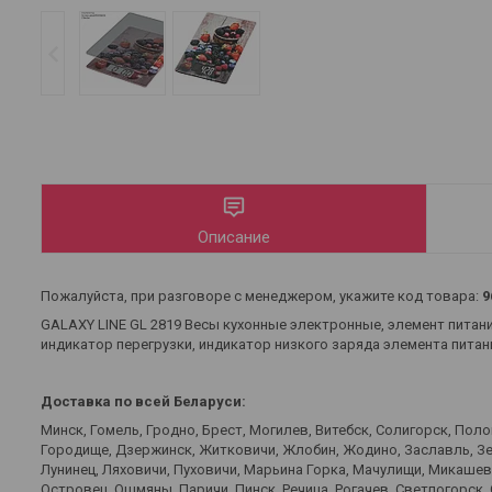
Описание
Пожалуйста, при разговоре с менеджером, укажите код товара:
9
GALAXY LINE GL 2819 Весы кухонные электронные, элемент питани
индикатор перегрузки, индикатор низкого заряда элемента питан
Доставка по всей Беларуси:
Минск, Гомель, Гродно, Брест, Могилев, Витебск, Солигорск, Пол
Городище, Дзержинск, Житковичи, Жлобин, Жодино, Заславль, Зел
Лунинец, Ляховичи, Пуховичи, Марьина Горка, Мачулищи, Микаше
Островец, Ошмяны, Паричи, Пинск, Речица, Рогачев, Светлогорск,