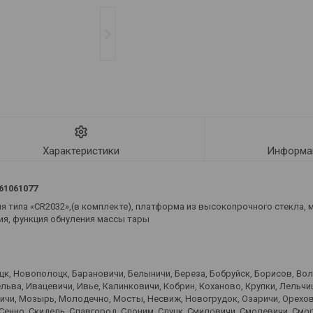
Характеристики
Информац
61061077
я типа «CR2032»,(в комплекте), платформа из высокопрочного стекла, м
ия, функция обнуления массы тары
оцк, Новополоцк, Барановичи, Белыничи, Береза, Бобруйск, Борисов, Во
ьва, Ивацевичи, Ивье, Калинковичи, Кобрин, Коханово, Крупки, Лельчиц
вичи, Мозырь, Молодечно, Мосты, Несвиж, Новогрудок, Озаричи, Орехов
 Сенно, Скидель, Славгород, Слоним, Слуцк, Смиловичи, Смолевичи, Смо