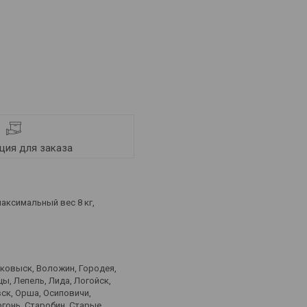
ия для заказа
аксимальный вес 8 кг,
лковыск, Воложин, Городея,
ы, Лепель, Лида, Логойск,
ск, Орша, Осиповичи,
ргонь, Старобин, Старые