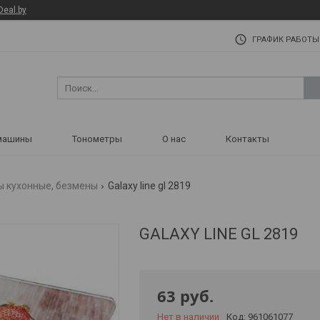
Deal.by
ГРАФИК РАБОТЫ
машины
Тонометры
О нас
Контакты
ы кухонные, безмены
Galaxy line gl 2819
GALAXY LINE GL 2819
63
руб.
Нет в наличии
Код:
961061077