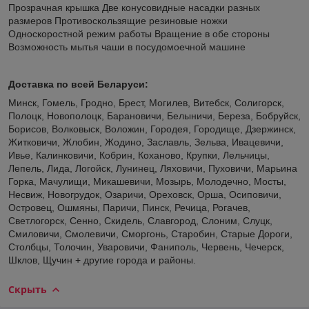
Прозрачная крышка Две конусовидные насадки разных
размеров Противоскользящие резиновые ножки
Односкоростной режим работы Вращение в обе стороны
Возможность мытья чаши в посудомоечной машине
Доставка по всей Беларуси:
Минск, Гомель, Гродно, Брест, Могилев, Витебск, Солигорск,
Полоцк, Новополоцк, Барановичи, Белыничи, Береза, Бобруйск,
Борисов, Волковыск, Воложин, Городея, Городище, Дзержинск,
Житковичи, Жлобин, Жодино, Заславль, Зельва, Ивацевичи,
Ивье, Калинковичи, Кобрин, Коханово, Крупки, Лельчицы,
Лепель, Лида, Логойск, Лунинец, Ляховичи, Пуховичи, Марьина
Горка, Мачулищи, Микашевичи, Мозырь, Молодечно, Мосты,
Несвиж, Новогрудок, Озаричи, Ореховск, Орша, Осиповичи,
Островец, Ошмяны, Паричи, Пинск, Речица, Рогачев,
Светлогорск, Сенно, Скидель, Славгород, Слоним, Слуцк,
Смиловичи, Смолевичи, Сморгонь, Старобин, Старые Дороги,
Столбцы, Толочин, Уваровичи, Фаниполь, Червень, Чечерск,
Шклов, Щучин + другие города и районы.
Скрыть