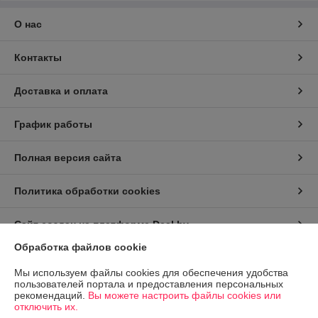
О нас
Контакты
Доставка и оплата
График работы
Полная версия сайта
Политика обработки cookies
Сайт создан на платформе Deal.by
Обработка файлов cookie
Информация для покупателя
Мы используем файлы cookies для обеспечения удобства
пользователей портала и предоставления персональных
Индивидуальный предприниматель:
ИП Заплетнюк Роман Петрович
рекомендаций.
Вы можете настроить файлы cookies или
г.Минск, ул.Пономаренко 32, кв.77
отключить их.