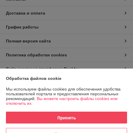
Доставка и оплата
График работы
Полная версия сайта
Политика обработки cookies
Сайт создан на платформе Deal.by
Обработка файлов cookie
Информация для покупателя
Мы используем файлы cookies для обеспечения удобства
пользователей портала и предоставления персональных
Индивидуальный предприниматель:
ИП Заплетнюк Роман Петрович
рекомендаций.
Вы можете настроить файлы cookies или
г.Минск, ул.Пономаренко 32, кв.77
отключить их.
Регистрационный номер ЕГР: 193992498
Принять
УНП: 193992498
Регистрационный орган: Минский горисполком