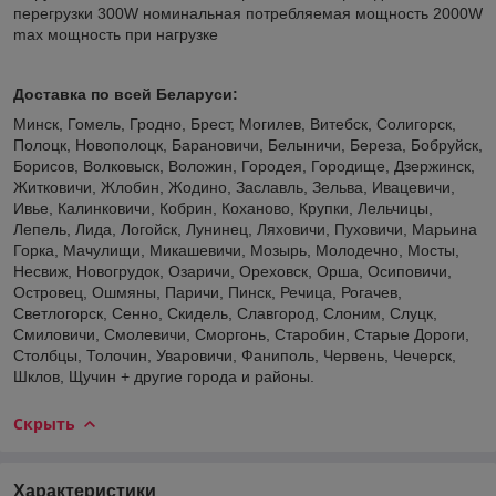
перегрузки 300W номинальная потребляемая мощность 2000W
max мощность при нагрузке
Доставка по всей Беларуси:
Минск, Гомель, Гродно, Брест, Могилев, Витебск, Солигорск,
Полоцк, Новополоцк, Барановичи, Белыничи, Береза, Бобруйск,
Борисов, Волковыск, Воложин, Городея, Городище, Дзержинск,
Житковичи, Жлобин, Жодино, Заславль, Зельва, Ивацевичи,
Ивье, Калинковичи, Кобрин, Коханово, Крупки, Лельчицы,
Лепель, Лида, Логойск, Лунинец, Ляховичи, Пуховичи, Марьина
Горка, Мачулищи, Микашевичи, Мозырь, Молодечно, Мосты,
Несвиж, Новогрудок, Озаричи, Ореховск, Орша, Осиповичи,
Островец, Ошмяны, Паричи, Пинск, Речица, Рогачев,
Светлогорск, Сенно, Скидель, Славгород, Слоним, Слуцк,
Смиловичи, Смолевичи, Сморгонь, Старобин, Старые Дороги,
Столбцы, Толочин, Уваровичи, Фаниполь, Червень, Чечерск,
Шклов, Щучин + другие города и районы.
Скрыть
Характеристики