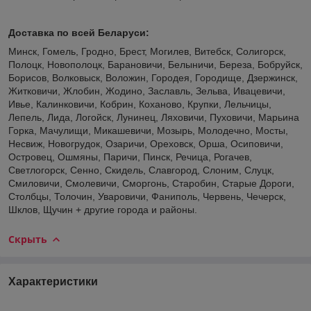
Доставка по всей Беларуси:
Минск, Гомель, Гродно, Брест, Могилев, Витебск, Солигорск,
Полоцк, Новополоцк, Барановичи, Белыничи, Береза, Бобруйск,
Борисов, Волковыск, Воложин, Городея, Городище, Дзержинск,
Житковичи, Жлобин, Жодино, Заславль, Зельва, Ивацевичи,
Ивье, Калинковичи, Кобрин, Коханово, Крупки, Лельчицы,
Лепель, Лида, Логойск, Лунинец, Ляховичи, Пуховичи, Марьина
Горка, Мачулищи, Микашевичи, Мозырь, Молодечно, Мосты,
Несвиж, Новогрудок, Озаричи, Ореховск, Орша, Осиповичи,
Островец, Ошмяны, Паричи, Пинск, Речица, Рогачев,
Светлогорск, Сенно, Скидель, Славгород, Слоним, Слуцк,
Смиловичи, Смолевичи, Сморгонь, Старобин, Старые Дороги,
Столбцы, Толочин, Уваровичи, Фаниполь, Червень, Чечерск,
Шклов, Щучин + другие города и районы.
Скрыть
Характеристики