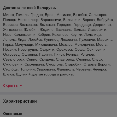
Доставка по всей Беларуси:
Минск, Гомель, Гродно, Брест, Могилев, Витебск, Солигорск,
Полоцк, Новополоцк, Барановичи, Белыничи, Береза, Бобруйск,
Борисов, Волковыск, Воложин, Городея, Городище, Дзержинск,
Житковичи, Жлобин, Жодино, Заславль, Зельва, Ивацевичи,
Ивье, Калинковичи, Кобрин, Коханово, Крупки, Лельчицы,
Лепель, Лида, Логойск, Лунинец, Ляховичи, Пуховичи, Марьина
Горка, Мачулищи, Микашевичи, Мозырь, Молодечно, Мосты,
Несвиж, Новогрудок, Озаричи, Ореховск, Орша, Осиповичи,
Островец, Ошмяны, Паричи, Пинск, Речица, Рогачев,
Светлогорск, Сенно, Скидель, Славгород, Слоним, Слуцк,
Смиловичи, Смолевичи, Сморгонь, Старобин, Старые Дороги,
Столбцы, Толочин, Уваровичи, Фаниполь, Червень, Чечерск,
Шклов, Щучин + другие города и районы.
Скрыть
Характеристики
Основные