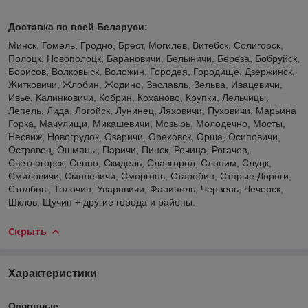
Доставка по всей Беларуси:
Минск, Гомель, Гродно, Брест, Могилев, Витебск, Солигорск,
Полоцк, Новополоцк, Барановичи, Белыничи, Береза, Бобруйск,
Борисов, Волковыск, Воложин, Городея, Городище, Дзержинск,
Житковичи, Жлобин, Жодино, Заславль, Зельва, Ивацевичи,
Ивье, Калинковичи, Кобрин, Коханово, Крупки, Лельчицы,
Лепель, Лида, Логойск, Лунинец, Ляховичи, Пуховичи, Марьина
Горка, Мачулищи, Микашевичи, Мозырь, Молодечно, Мосты,
Несвиж, Новогрудок, Озаричи, Ореховск, Орша, Осиповичи,
Островец, Ошмяны, Паричи, Пинск, Речица, Рогачев,
Светлогорск, Сенно, Скидель, Славгород, Слоним, Слуцк,
Смиловичи, Смолевичи, Сморгонь, Старобин, Старые Дороги,
Столбцы, Толочин, Уваровичи, Фаниполь, Червень, Чечерск,
Шклов, Щучин + другие города и районы.
Скрыть
Характеристики
Основные