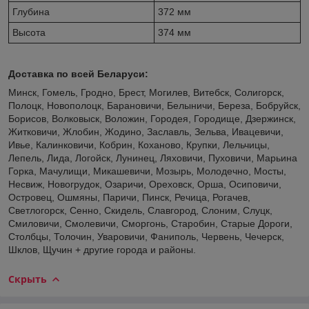
Глубина
372 мм
Высота
374 мм
Доставка по всей Беларуси:
Минск, Гомель, Гродно, Брест, Могилев, Витебск, Солигорск,
Полоцк, Новополоцк, Барановичи, Белыничи, Береза, Бобруйск,
Борисов, Волковыск, Воложин, Городея, Городище, Дзержинск,
Житковичи, Жлобин, Жодино, Заславль, Зельва, Ивацевичи,
Ивье, Калинковичи, Кобрин, Коханово, Крупки, Лельчицы,
Лепель, Лида, Логойск, Лунинец, Ляховичи, Пуховичи, Марьина
Горка, Мачулищи, Микашевичи, Мозырь, Молодечно, Мосты,
Несвиж, Новогрудок, Озаричи, Ореховск, Орша, Осиповичи,
Островец, Ошмяны, Паричи, Пинск, Речица, Рогачев,
Светлогорск, Сенно, Скидель, Славгород, Слоним, Слуцк,
Смиловичи, Смолевичи, Сморгонь, Старобин, Старые Дороги,
Столбцы, Толочин, Уваровичи, Фаниполь, Червень, Чечерск,
Шклов, Щучин + другие города и районы.
Скрыть