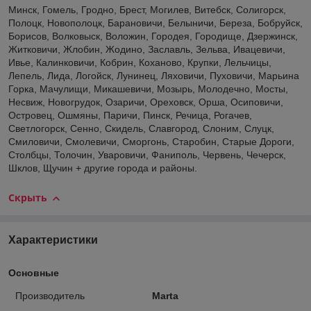
Минск, Гомель, Гродно, Брест, Могилев, Витебск, Солигорск,
Полоцк, Новополоцк, Барановичи, Белыничи, Береза, Бобруйск,
Борисов, Волковыск, Воложин, Городея, Городище, Дзержинск,
Житковичи, Жлобин, Жодино, Заславль, Зельва, Ивацевичи,
Ивье, Калинковичи, Кобрин, Коханово, Крупки, Лельчицы,
Лепель, Лида, Логойск, Лунинец, Ляховичи, Пуховичи, Марьина
Горка, Мачулищи, Микашевичи, Мозырь, Молодечно, Мосты,
Несвиж, Новогрудок, Озаричи, Ореховск, Орша, Осиповичи,
Островец, Ошмяны, Паричи, Пинск, Речица, Рогачев,
Светлогорск, Сенно, Скидель, Славгород, Слоним, Слуцк,
Смиловичи, Смолевичи, Сморгонь, Старобин, Старые Дороги,
Столбцы, Толочин, Уваровичи, Фаниполь, Червень, Чечерск,
Шклов, Щучин + другие города и районы.
Скрыть
Характеристики
Основные
Производитель
Marta