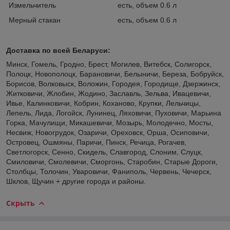
Измельчитель
есть, объем 0.6 л
Мерный стакан
есть, объем 0.6 л
Доставка по всей Беларуси:
Минск, Гомель, Гродно, Брест, Могилев, Витебск, Солигорск,
Полоцк, Новополоцк, Барановичи, Белыничи, Береза, Бобруйск,
Борисов, Волковыск, Воложин, Городея, Городище, Дзержинск,
Житковичи, Жлобин, Жодино, Заславль, Зельва, Ивацевичи,
Ивье, Калинковичи, Кобрин, Коханово, Крупки, Лельчицы,
Лепель, Лида, Логойск, Лунинец, Ляховичи, Пуховичи, Марьина
Горка, Мачулищи, Микашевичи, Мозырь, Молодечно, Мосты,
Несвиж, Новогрудок, Озаричи, Ореховск, Орша, Осиповичи,
Островец, Ошмяны, Паричи, Пинск, Речица, Рогачев,
Светлогорск, Сенно, Скидель, Славгород, Слоним, Слуцк,
Смиловичи, Смолевичи, Сморгонь, Старобин, Старые Дороги,
Столбцы, Толочин, Уваровичи, Фаниполь, Червень, Чечерск,
Шклов, Щучин + другие города и районы.
Скрыть