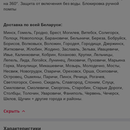
на 360°. Защита от включения без воды. Блокировка ручной
помпы
Доставка по всей Беларуси:
Минск, Гомель, Гродно, Брест, Могилев, Витебск, Солигорск,
Полоцк, Новополоцк, Барановичи, Белыничи, Береза, Бобруйск,
Борисов, Волковыск, Воложин, Городея, Городище, Дзержинск,
Житковичи, Жлобин, Жодино, Заславль, Зельва, Ивацевичи,
Ивье, Калинковичи, Кобрин, Коханово, Крупки, Лельчицы,
Лепель, Лида, Логойск, Лунинец, Ляховичи, Пуховичи, Марьина
Горка, Мачулищи, Микашевичи, Мозырь, Молодечно, Мосты,
Несвиж, Новогрудок, Озаричи, Ореховск, Орша, Осиповичи,
Островец, Ошмяны, Паричи, Пинск, Речица, Рогачев,
Светлогорск, Сенно, Скидель, Славгород, Слоним, Слуцк,
Смиловичи, Смолевичи, Сморгонь, Старобин, Старые Дороги,
Столбцы, Толочин, Уваровичи, Фаниполь, Червень, Чечерск,
Шклов, Щучин + другие города и районы.
Скрыть
Характеристики