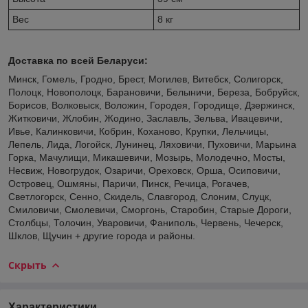
Вес
8 кг
Доставка по всей Беларуси:
Минск, Гомель, Гродно, Брест, Могилев, Витебск, Солигорск,
Полоцк, Новополоцк, Барановичи, Белыничи, Береза, Бобруйск,
Борисов, Волковыск, Воложин, Городея, Городище, Дзержинск,
Житковичи, Жлобин, Жодино, Заславль, Зельва, Ивацевичи,
Ивье, Калинковичи, Кобрин, Коханово, Крупки, Лельчицы,
Лепель, Лида, Логойск, Лунинец, Ляховичи, Пуховичи, Марьина
Горка, Мачулищи, Микашевичи, Мозырь, Молодечно, Мосты,
Несвиж, Новогрудок, Озаричи, Ореховск, Орша, Осиповичи,
Островец, Ошмяны, Паричи, Пинск, Речица, Рогачев,
Светлогорск, Сенно, Скидель, Славгород, Слоним, Слуцк,
Смиловичи, Смолевичи, Сморгонь, Старобин, Старые Дороги,
Столбцы, Толочин, Уваровичи, Фаниполь, Червень, Чечерск,
Шклов, Щучин + другие города и районы.
Скрыть
Характеристики