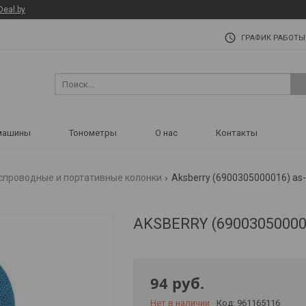
Deal.by
ГРАФИК РАБОТЫ
машины
Тонометры
О нас
Контакты
спроводные и портативные колонки
Aksberry (6900305000016) as-
AKSBERRY (69003050000
94
руб.
Нет в наличии
Код:
961165116