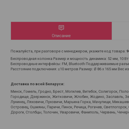
Описание
Пожалуйста, при разговоре с менеджером, укажите код товара:
9
Беспроводная колонка Размер и мощность динамика: 52 мм, 10 Вт Е
Беспроводные интерфейсы: FM, Bluetooth Поддерживаемые разъемы
Расстояние подключения: ≤10 метров Размер: Ø 86 x 165 мм Вес и
Доставка по всей Беларуси:
Минск, Гомель, Гродно, Брест, Могилев, Витебск, Солигорск, Пол
Городище, Дзержинск, Житковичи, Жлобин, Жодино, Заславль, Зел
Лунинец, Ляховичи, Пуховичи, Марьина Горка, Мачулищи, Микаше
Островец, Ошмяны, Паричи, Пинск, Речица, Рогачев, Светлогорск,
Дороги, Столбцы, Толочин, Уваровичи, Фаниполь, Червень, Чечерс