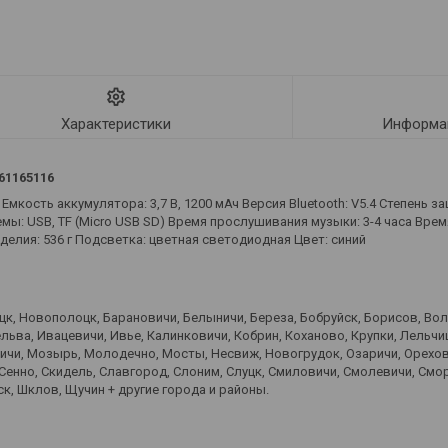
Характеристики
Информац
61165116
мкость аккумулятора: 3,7 В, 1200 мАч Версия Bluetooth: V5.4 Степень за
: USB, TF (Micro USB SD) Время прослушивания музыки: 3-4 часа Время 
зделия: 536 г Подсветка: цветная светодиодная Цвет: синий
оцк, Новополоцк, Барановичи, Белыничи, Береза, Бобруйск, Борисов, Во
ьва, Ивацевичи, Ивье, Калинковичи, Кобрин, Коханово, Крупки, Лельчиц
вичи, Мозырь, Молодечно, Мосты, Несвиж, Новогрудок, Озаричи, Орехов
 Сенно, Скидель, Славгород, Слоним, Слуцк, Смиловичи, Смолевичи, Смо
к, Шклов, Щучин + другие города и районы.