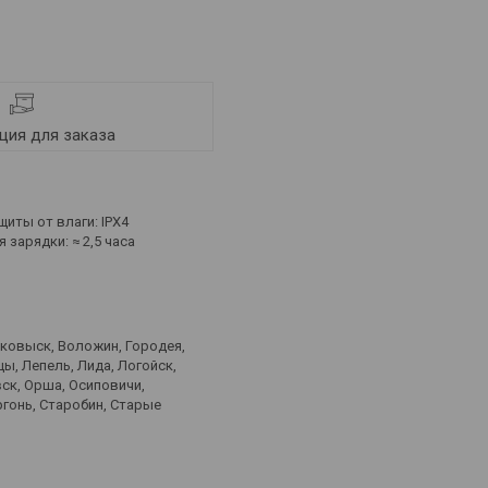
ия для заказа
щиты от влаги: IPX4
зарядки: ≈ 2,5 часа
лковыск, Воложин, Городея,
ы, Лепель, Лида, Логойск,
ск, Орша, Осиповичи,
ргонь, Старобин, Старые